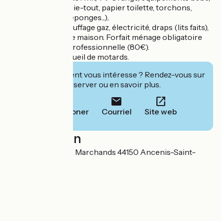
kit propreté (essuie-tout, papier toilette, torchons,
produit vaisselle, éponges...)..
Tout compris: chauffage gaz, électricité, draps (lits faits),
linge de toilette/de maison. Forfait ménage obligatoire
pour la clientèle professionnelle (80€).
Gîte adapté à l'accueil de motards.
Cet établissement vous intéresse ? Rendez-vous sur
leur site pour réserver ou en savoir plus.
Téléphoner
Courriel
Site web
Localisation
51 Ruelle des Trois Marchands 44150 Ancenis-Saint-
Géréon