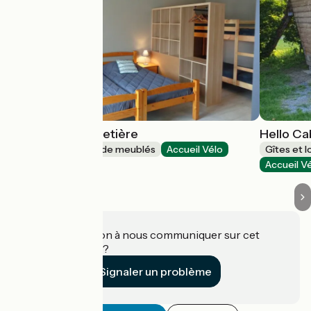
Gîte de la Guichetière
Hello Ca
Gîtes et locations de meublés
Accueil Vélo
Gîtes et 
Orée d'Anjou
Accueil V
Une information à nous communiquer sur cet
établissement ?
Signaler un problème