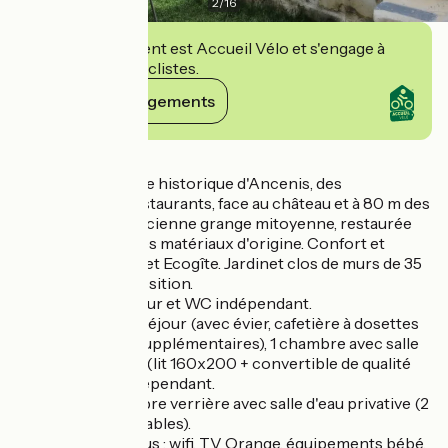
2
/
16
Cet établissement est Accueil Vélo et s'engage à
accueillir des cyclistes.
Voir ses engagements
Détails
Au cœur du centre historique d'Ancenis, des
commerces et restaurants, face au château et à 80 m des
bords de Loire, ancienne grange mitoyenne, restaurée
dans le respect des matériaux d'origine. Confort et
modernité pour cet Ecogîte. Jardinet clos de murs de 35
m². Garage à disposition.
RDC: cuisine/séjour et WC indépendant.
1er niveau: salon/séjour (avec évier, cafetière à dosettes
et micro-ondes supplémentaires), 1 chambre avec salle
d'eau/wc privatifs (lit 160x200 + convertible de qualité
90x200), WC indépendant.
2e niveau: 1 chambre verrière avec salle d'eau privative (2
lits 90x200 jumelables).
Equipements inclus : wifi, TV Orange, équipements bébé,