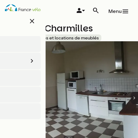
Aller
au
Menu
contenu
close
principal
Gîte des Charmilles
Accueil Vélo
Gîtes et locations de meublés