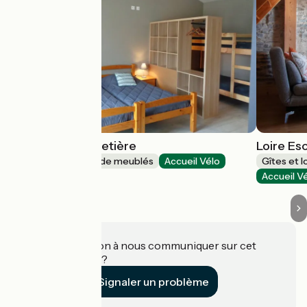
Gîte de la Guichetière
Loire Es
Gîtes et locations de meublés
Accueil Vélo
Gîtes et 
Orée d'Anjou
Accueil V
Une information à nous communiquer sur cet
établissement ?
Signaler un problème