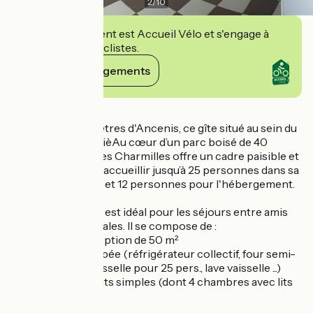
2
/
10
Cet établissement est Accueil Vélo et s'engage à
accueillir des cyclistes.
Voir ses engagements
Détails
A quelques kilomètres d'Ancenis, ce gîte situé au sein du
parc de La TurmelièAu cœur d’un parc boisé de 40
hectares, le gîte des Charmilles offre un cadre paisible et
convivial pouvant accueillir jusqu’à 25 personnes dans sa
salle de réception et 12 personnes pour l'hébergement.
Modulable, ce gîte est idéal pour les séjours entre amis
ou réunions familiales. Il se compose de :
- une salle de réception de 50 m²
- une cuisine équipée (réfrigérateur collectif, four semi-
professionnel, vaisselle pour 25 pers., lave vaisselle ...)
- 6 chambres à 2 lits simples (dont 4 chambres avec lits
superposés)