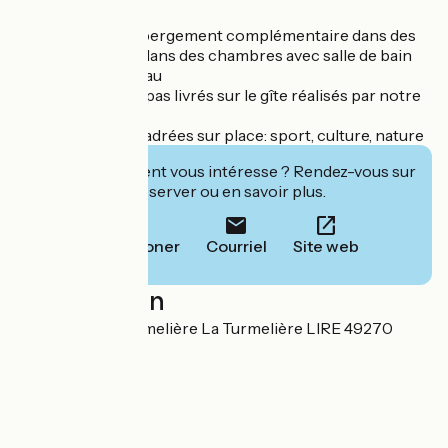
Les petits plus :
- Possibilité d'hébergement complémentaire dans des
gîtes annexes ou dans des chambres avec salle de bain
privative au château
- Possibilité de repas livrés sur le gîte réalisés par notre
équipe de cuisine
- Animations encadrées sur place: sport, culture, nature
Cet établissement vous intéresse ? Rendez-vous sur
leur site pour réserver ou en savoir plus.
Téléphoner
Courriel
Site web
Localisation
Château de la Turmelière La Turmelière LIRE 49270
Orée d'Anjou