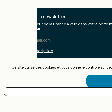
Je m'abonne à la newsletter
Recevez le meilleur de la France à vélo dans votre boîte 
Mon adresse mail
Mon
adresse
mail
Conditions d'inscription
Financé dans le cadre de Destination France
Ce site utilise des cookies et vous donne le contrôle sur c
Accueil Vélo Pro
Contact
Mentions légales
FR
Confidentialité
Contact
Options de carte
Réalisation :
StudioJuillet
et
France Vélo Tourisme