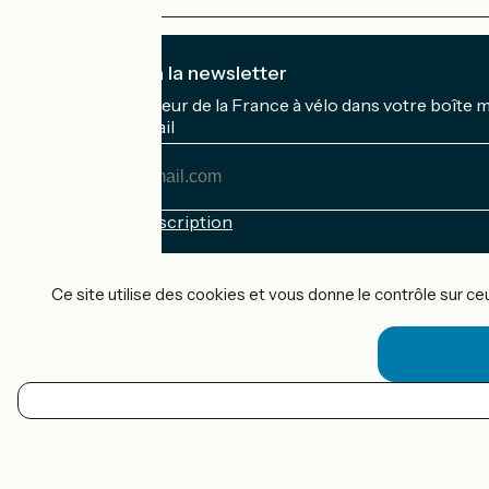
Je m'abonne à la newsletter
Recevez le meilleur de la France à vélo dans votre boîte 
Mon adresse mail
Mon
adresse
mail
Conditions d'inscription
Financé dans le cadre de Destination France
Ce site utilise des cookies et vous donne le contrôle sur c
Accueil Vélo Pro
Contact
Mentions légales
FR
Confidentialité
Contact
Options de carte
Réalisation :
StudioJuillet
et
France Vélo Tourisme