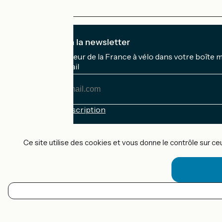
Je m'abonne à la newsletter
Recevez le meilleur de la France à vélo dans votre boîte 
Mon adresse mail
Mon
adresse
mail
Conditions d'inscription
Financé dans le cadre de Destination France
Ce site utilise des cookies et vous donne le contrôle sur c
Accueil Vélo Pro
Contact
Mentions légales
FR
Confidentialité
Contact
Réalisation :
StudioJuillet
et
France Vélo Tourisme