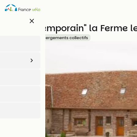
Aller
au
contenu
close
principal
"Le Contemporain" la Ferme le
Accueil Vélo
Hébergements collectifs