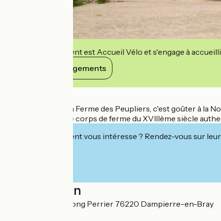
Cet établissement est Accueil Vélo et s'engage à accueilli
Voir ses engagements
Détails
Faire une halte à la Ferme des Peupliers, c'est goûter à la 
apprécierez notre corps de ferme du XVIIIème siècle authe
Cet établissement vous intéresse ? Rendez-vous sur leur 
Localisation
1542 Chemin du Long Perrier 76220 Dampierre-en-Bray