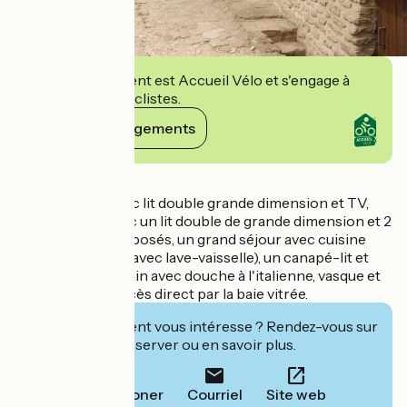
Cet établissement est Accueil Vélo et s'engage à
accueillir des cyclistes.
Voir ses engagements
Détails
Une chambre avec lit double grande dimension et TV,
une chambre avec un lit double de grande dimension et 2
lits simples superposés, un grand séjour avec cuisine
ouverte équipée (avec lave-vaisselle), un canapé-lit et
TV, une salle de bain avec douche à l'italienne, vasque et
wc, jardin avec accès direct par la baie vitrée.
Cet établissement vous intéresse ? Rendez-vous sur
leur site pour réserver ou en savoir plus.
Téléphoner
Courriel
Site web