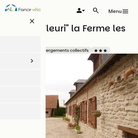
Aller
au
Menu
contenu
close
principal
"Le Clos Fleuri" la Ferme les
Peupliers
Accueil Vélo
Hébergements collectifs