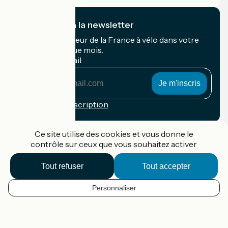
Je m'abonne à la newsletter
Recevez le meilleur de la France à vélo dans votre
boîte mail chaque mois.
Mon adresse mail
Mon
adresse
mail
Conditions d'inscription
Financé dans le cadre de Destination France
Ce site utilise des cookies et vous donne le
contrôle sur ceux que vous souhaitez activer
Tout refuser
Tout accepter
Accueil Vélo Pro
Contact
Personnaliser
Mentions légales
FR
Confidentialité
Contact
Options de carte
Réalisation :
StudioJuillet
et
France Vélo Tourisme