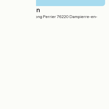
Localisation
1542 Chemin du Long Perrier 76220 Dampierre-en-
Bray