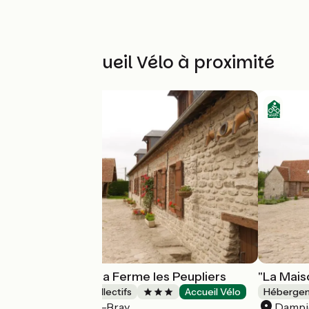
Autres Accueil Vélo à proximité
"Le Clos Fleuri" la Ferme les Peupliers
"La Mais
Hébergements collectifs
Accueil Vélo
Hébergeme
Dampierre-en-Bray
Dampi