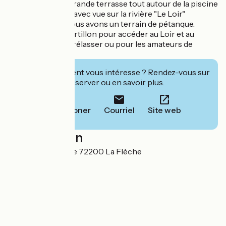
Nous avons une grande terrasse tout autour de la piscine
avec des transats avec vue sur la rivière "Le Loir"
En contre-bas, nous avons un terrain de pétanque.
Nous avons un portillon pour accéder au Loir et au
ponton pour se prélasser ou pour les amateurs de
pêche.
Cet établissement vous intéresse ? Rendez-vous sur
leur site pour réserver ou en savoir plus.
Téléphoner
Courriel
Site web
Localisation
895 Route du Lude 72200 La Flèche