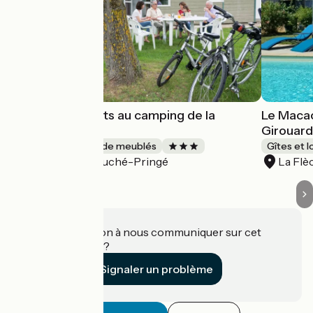
Village de chalets au camping de la
Le Macao 
Chabotière
Girouard
Gîtes et locations de meublés
Gîtes et 
Luché-Pringé
La Flè
Accueil Vélo
Une information à nous communiquer sur cet
établissement ?
Signaler un problème