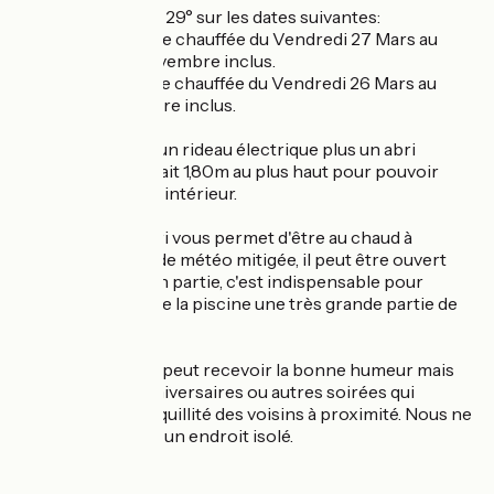
Elle est chauffée à 29° sur les dates suivantes:
Pour 2026: Piscine chauffée du Vendredi 27 Mars au
Dimanche 1er Novembre inclus.
Pour 2027: Piscine chauffée du Vendredi 26 Mars au
Lundi 1er Novembre inclus.
Nous possédons un rideau électrique plus un abri
télescopique qui fait 1,80m au plus haut pour pouvoir
rentrer debout à l'intérieur.
L'avantage de l'abri vous permet d'être au chaud à
l'intérieur en cas de météo mitigée, il peut être ouvert
entièrement ou en partie, c'est indispensable pour
pouvoir profiter de la piscine une très grande partie de
l'année.
Attention: Ce lieu peut recevoir la bonne humeur mais
pas les fêtes d'anniversaires ou autres soirées qui
nuiraient à la tranquillité des voisins à proximité. Nous ne
sommes pas dans un endroit isolé.