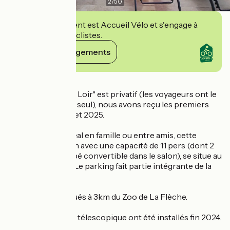
2
/
50
Cet établissement est Accueil Vélo et s'engage à
accueillir des cyclistes.
Voir ses engagements
Détails
Le gîte "La Rive du Loir" est privatif (les voyageurs ont le
gîte pour eux tout seul), nous avons reçu les premiers
voyageurs en Juillet 2025.
Pour un séjour idéal en famille ou entre amis, cette
charmante maison avec une capacité de 11 pers (dont 2
pers avec le canapé convertible dans le salon), se situe au
bord de la rivière. Le parking fait partie intégrante de la
propriété.
Nous sommes situés à 3km du Zoo de La Flèche.
La piscine et l'abri télescopique ont été installés fin 2024.