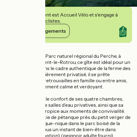
Cet établissement est Accueil Vélo et s'engage à
accueillir des cyclistes.
Voir ses engagements
Détails
Niché au cœur du Parc naturel régional du Perche, à
proximité de Nogent-le-Rotrou, ce gîte est idéal pour un
séjour détente dans le cadre authentique de la ferme des
propriétaires. Entièrement privatisé, il se prête
parfaitement aux retrouvailles en famille ou entre amis,
dans un environnement calme et verdoyant.
Vous apprécierez le confort de ses quatre chambres,
toutes équipées de salles d’eau privatives, ainsi que sa
grande terrasse propice aux moments de convivialité.
Profitez d’une partie de pétanque près du petit verger de
pommiers, d’un pique-nique dans le parc boisé de la
ferme ou offrez-vous un instant de bien-être dans
l’espace SPA (en option) (peignoir adulte fourni).