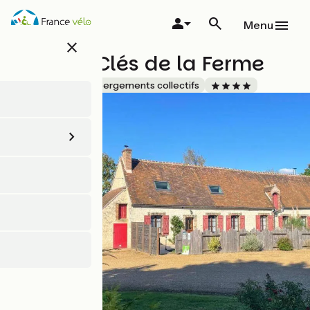
Aller
au
Menu
contenu
close
principal
Gîte Les Clés de la Ferme
Accueil Vélo
Hébergements collectifs