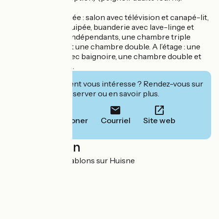
Au rez-de-chaussée : salon avec télévision et canapé-lit,
grande cuisine équipée, buanderie avec lave-linge et
sèche-linge, WC indépendants, une chambre triple
accessible PMR et une chambre double. A l’étage : une
chambre triple avec baignoire, une chambre double et
WC indépendants.
Cet établissement vous intéresse ? Rendez-vous sur
leur site pour réserver ou en savoir plus.
Téléphoner
Courriel
Site web
Localisation
Maurepas 61110 Sablons sur Huisne