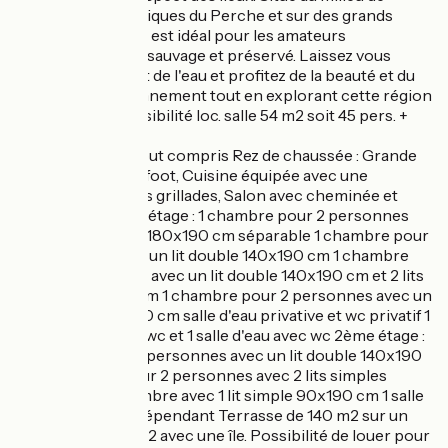
villages emblématiques du Perche et sur des grands
itinéraires, le spot est idéal pour les amateurs
d'environnement sauvage et préservé. Laissez vous
bercer par le bruit de l'eau et profitez de la beauté et du
calme de l'environnement tout en explorant cette région
remarquable. Possibilité loc. salle 54 m2 soit 45 pers. +
250€ par jour.
Gîte en formule tout compris Rez de chaussée : Grande
entrée avec baby foot, Cuisine équipée avec une
cheminée pour les grillades, Salon avec cheminée et
salle à manger 1er étage : 1 chambre pour 2 personnes
avec un lit double 180x190 cm séparable 1 chambre pour
2 personnes avec un lit double 140x190 cm 1 chambre
pour 4 personnes avec un lit double 140x190 cm et 2 lits
simples 90x190 cm 1 chambre pour 2 personnes avec un
lit double 160x200 cm salle d'eau privative et wc privatif 1
salle de bain avec wc et 1 salle d'eau avec wc 2ème étage :
1 chambre pour 2 personnes avec un lit double 140x190
cm 1 chambre pour 2 personnes avec 2 lits simples
90x190 cm 1 chambre avec 1 lit simple 90x190 cm 1 salle
d'eau et un wc indépendant Terrasse de 140 m2 sur un
terrain de 8000m2 avec une île. Possibilité de louer pour