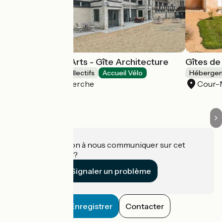
Gîte Hôtel des Arts - Gîte Architecture
Gîtes de
Hébergements collectifs
Accueil Vélo
Hébergeme
Rémalard en Perche
Cour-M
Une information à nous communiquer sur cet
établissement ?
Signaler un problème
Enregistrer
Contacter