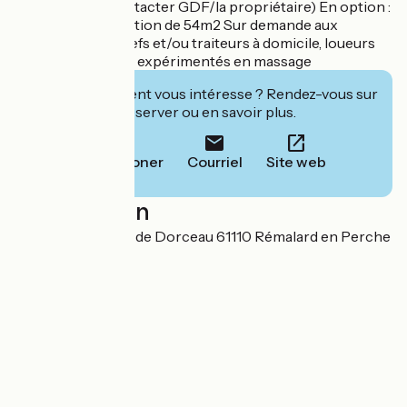
8 personnes (contacter GDF/la propriétaire) En option :
une salle de réception de 54m2 Sur demande aux
propriétaires : chefs et/ou traiteurs à domicile, loueurs
de vélo, praticiens expérimentés en massage
Cet établissement vous intéresse ? Rendez-vous sur
leur site pour réserver ou en savoir plus.
Téléphoner
Courriel
Site web
Localisation
19 rue du Château de Dorceau 61110 Rémalard en Perche