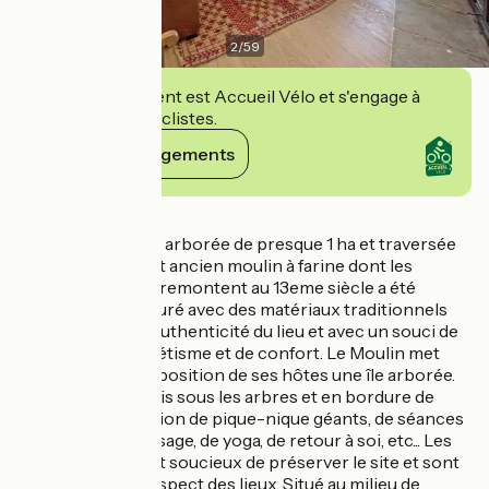
2
/
59
Cet établissement est Accueil Vélo et s'engage à
accueillir des cyclistes.
Voir ses engagements
Détails
Sur une propriété arborée de presque 1 ha et traversée
par une rivière, cet ancien moulin à farine dont les
premières traces remontent au 13eme siècle a été
récemment restauré avec des matériaux traditionnels
pour préserver l'authenticité du lieu et avec un souci de
modernité, d'esthétisme et de confort. Le Moulin met
également à la disposition de ses hôtes une île arborée.
Elle permet, au frais sous les arbres et en bordure de
rivière, l'organisation de pique-nique géants, de séances
de bien-être/massage, de yoga, de retour à soi, etc... Les
propriétaires sont soucieux de préserver le site et sont
en attente d'un respect des lieux. Situé au milieu de