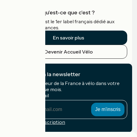
Accueil Vélo qu'est-ce que c'est ?
Accueil Vélo c'est le 1er label français dédié aux
cyclistes en vacances.
En savoir plus
Devenir Accueil Vélo
Je m'abonne à la newsletter
Recevez le meilleur de la France à vélo dans votre
boîte mail chaque mois.
Mon adresse mail
Mon
adresse
mail
Conditions d'inscription
Financé dans le cadre de Destination France