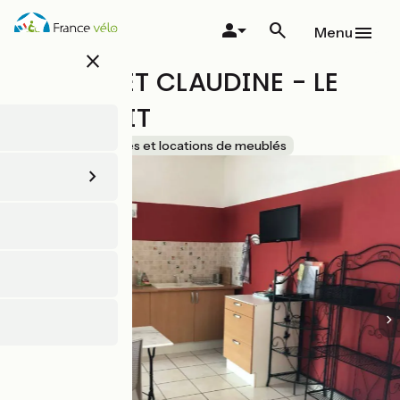
Aller
au
Menu
contenu
close
principal
BOUSQUET CLAUDINE - LE
POT À LAIT
Accueil Vélo
Gîtes et locations de meublés