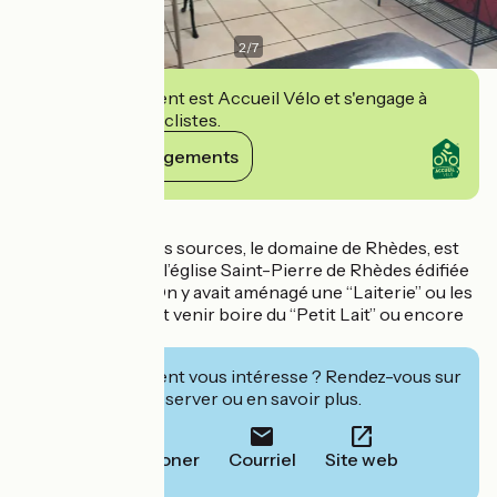
2
/
7
Cet établissement est Accueil Vélo et s'engage à
accueillir des cyclistes.
Voir ses engagements
Détails
Niché au coeur des sources, le domaine de Rhèdes, est
situé tout près de l’église Saint-Pierre de Rhèdes édifiée
au 12 ème siécle. On y avait aménagé une “Laiterie” ou les
curistes pouvaient venir boire du “Petit Lait” ou encore
du lait d’ânesse…
Cet établissement vous intéresse ? Rendez-vous sur
leur site pour réserver ou en savoir plus.
Téléphoner
Courriel
Site web