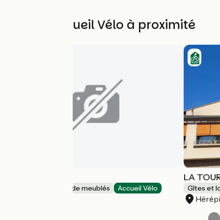
Autres Accueil Vélo à proximité
VERVEINE
LA TOUR
Gîtes et locations de meublés
Accueil Vélo
Gîtes et 
Mons
Hérép