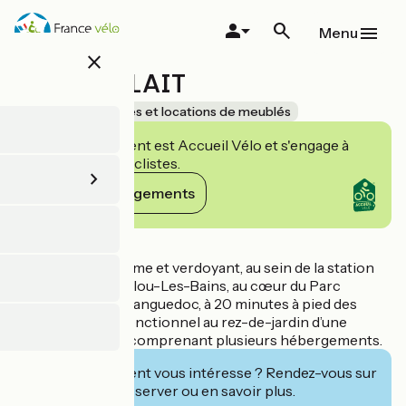
Aller
au
Menu
contenu
close
principal
LE POT À LAIT
Accueil Vélo
Gîtes et locations de meublés
Cet établissement est Accueil Vélo et s'engage à
accueillir des cyclistes.
Voir ses engagements
Détails
Dans un cadre calme et verdoyant, au sein de la station
thermale de Lamalou-Les-Bains, au cœur du Parc
Naturel du Haut-Languedoc, à 20 minutes à pied des
thermes, studio fonctionnel au rez-de-jardin d’une
ancienne laiterie comprenant plusieurs hébergements.
Cet établissement vous intéresse ? Rendez-vous sur
leur site pour réserver ou en savoir plus.