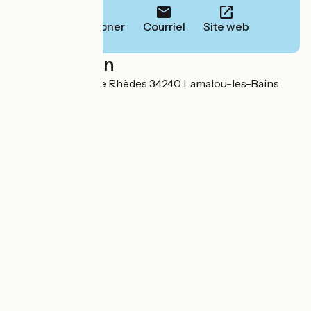
Téléphoner
Courriel
Site web
Localisation
Chemin Le Plos de Rhèdes 34240 Lamalou-les-Bains