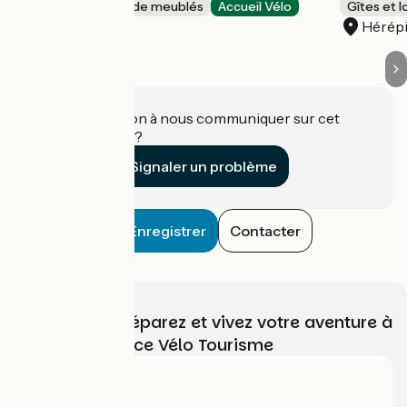
Gîtes et locations de meublés
Accueil Vélo
Gîtes et 
Mons
Hérép
Une information à nous communiquer sur cet
établissement ?
Signaler un problème
Enregistrer
Contacter
Choisissez, préparez et vivez votre aventure à
vélo avec France Vélo Tourisme