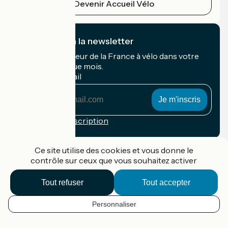
Devenir Accueil Vélo
Je m'abonne à la newsletter
Recevez le meilleur de la France à vélo dans votre
boîte mail chaque mois.
Mon adresse mail
Mon
adresse
mail
Conditions d'inscription
Financé dans le cadre de Destination France
Ce site utilise des cookies et vous donne le
contrôle sur ceux que vous souhaitez activer
Tout refuser
Tout accepter
Accueil Vélo Pro
Contact
Personnaliser
Mentions légales
FR
Confidentialité
Contact