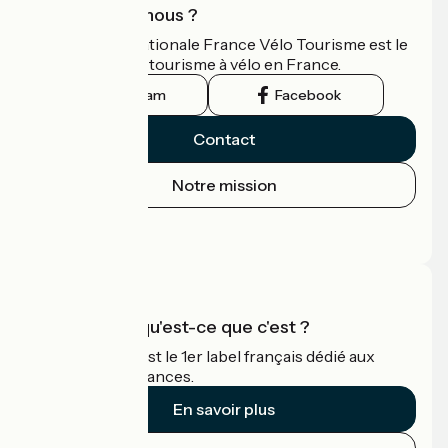
Qui sommes-nous ?
L'association nationale France Vélo Tourisme est le
guide officiel du tourisme à vélo en France.
Instagram
Facebook
Contact
Notre mission
Espace Presse
Espace Pro
Accueil Vélo qu'est-ce que c'est ?
Accueil Vélo c'est le 1er label français dédié aux
cyclistes en vacances.
En savoir plus