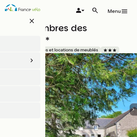
Aller
au
Menu
contenu
close
principal
Aux chambres des
Dames***
Accueil Vélo
Gîtes et locations de meublés