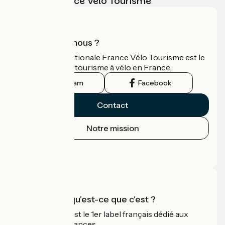
vélo avec France Vélo Tourisme
Qui sommes-nous ?
L'association nationale France Vélo Tourisme est le
guide officiel du tourisme à vélo en France.
Instagram
Facebook
Contact
Notre mission
Espace Presse
Espace Pro
Accueil Vélo qu'est-ce que c'est ?
Accueil Vélo c'est le 1er label français dédié aux
cyclistes en vacances.