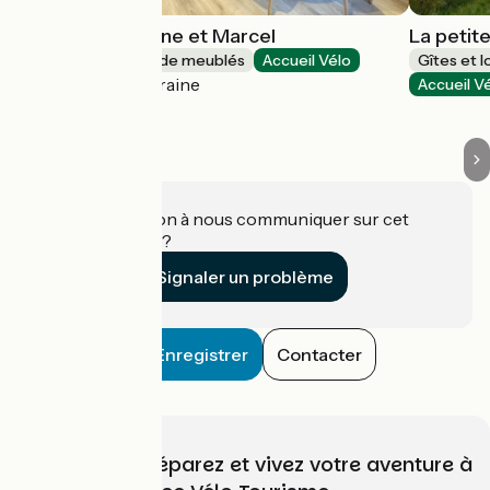
Au Gîte de Jeanne et Marcel
La petit
Gîtes et locations de meublés
Accueil Vélo
Gîtes et 
Civray-de-Touraine
Accueil V
Une information à nous communiquer sur cet
établissement ?
Signaler un problème
Enregistrer
Contacter
Choisissez, préparez et vivez votre aventure à