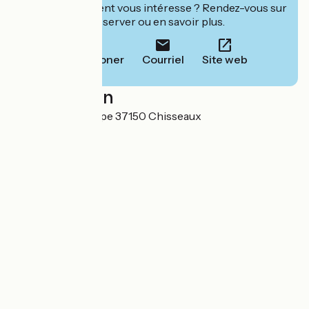
Cet établissement vous intéresse ? Rendez-vous sur
leur site pour réserver ou en savoir plus.
Téléphoner
Courriel
Site web
Localisation
27B Rue de l'Europe 37150 Chisseaux