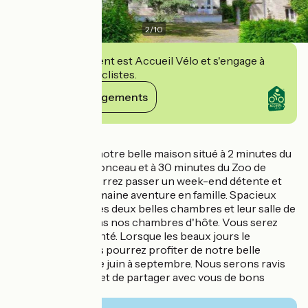
2
/
10
Cet établissement est Accueil Vélo et s'engage à
accueillir des cyclistes.
Voir ses engagements
Détails
Venez découvrir notre belle maison situé à 2 minutes du
Château de Chenonceau et à 30 minutes du Zoo de
Beauval. Vous pourrez passer un week-end détente et
culture ou une semaine aventure en famille. Spacieux
avec son gîte et ces deux belles chambres et leur salle de
bain privée ou dans nos chambres d'hôte. Vous serez
dépaysé et enchanté. Lorsque les beaux jours le
permettront, vous pourrez profiter de notre belle
piscine ouverte de juin à septembre. Nous serons ravis
de vous accueillir et de partager avec vous de bons
moments !