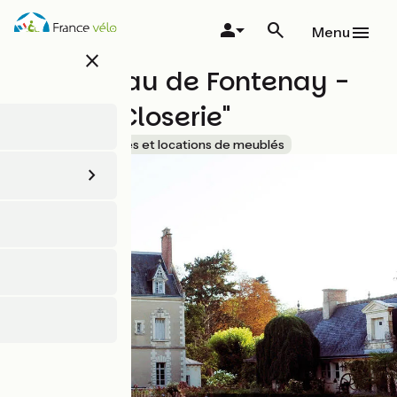
Aller
au
Menu
contenu
close
principal
Le château de Fontenay -
Gîte "La Closerie"
Accueil Vélo
Gîtes et locations de meublés