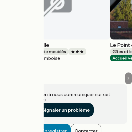
L'Echoppe en Ville
Le Point
Gîtes et locations de meublés
Gîtes et 
Amboise
Accueil Vélo
Accueil V
Une information à nous communiquer sur cet
établissement ?
Signaler un problème
Enregistrer
Contacter