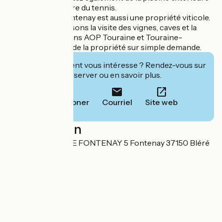
chauffée, ou encore du tennis.
Le Château de Fontenay est aussi une propriété viticole.
Nous vous proposons la visite des vignes, caves et la
dégustation des vins AOP Touraine et Touraine-
CHENONCEAUX de la propriété sur simple demande.
Cet établissement vous intéresse ? Rendez-vous sur
leur site pour réserver ou en savoir plus.
Téléphoner
Courriel
Site web
Localisation
SARL LE CLOS DE FONTENAY 5 Fontenay 37150 Bléré