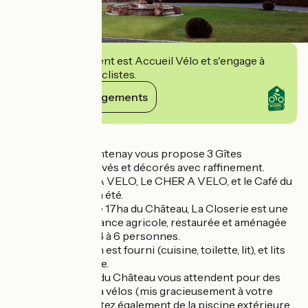
Cet établissement est Accueil Vélo et s'engage à
accueillir des cyclistes.
Voir ses engagements
Détails
Le Château de Fontenay vous propose 3 Gîtes
entièrement rénovés et décorés avec raffinement.
ACCUEIL LOIRE A VELO, Le CHER A VELO, et le Café du
Passeur ouvert en été.
Au sein du parc de 17ha du Château, La Closerie est une
ancienne dépendance agricole, restaurée et aménagée
pour recevoir de 4 à 6 personnes.
Le linge de maison est fourni (cuisine, toilette, lit), et lits
faits à votre arrivée.
Les 17 ha du parc du Château vous attendent pour des
balades à pied ou à vélos (mis gracieusement à votre
disposition). Profitez également de la piscine extérieure