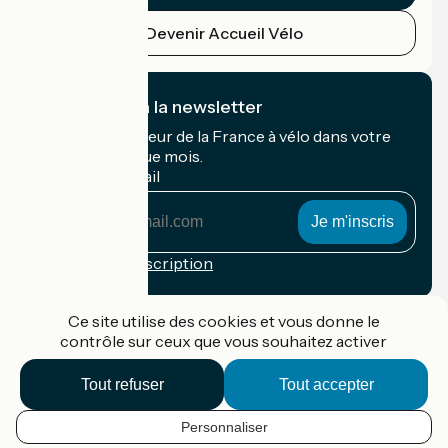
Devenir Accueil Vélo
Je m'abonne à la newsletter
Recevez le meilleur de la France à vélo dans votre
boîte mail chaque mois.
Mon adresse mail
Mon
adresse
mail
Conditions d'inscription
Financé dans le cadre de Destination France
Ce site utilise des cookies et vous donne le
contrôle sur ceux que vous souhaitez activer
Tout refuser
Tout accepter
Accueil Vélo Pro
Contact
Personnaliser
Mentions légales
FR