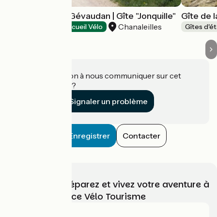
Le Sauvage en Gévaudan | Gîte "Jonquille"
Gîte de l
Chanaleilles
Gîtes d'étape
Accueil Vélo
Gîtes d'é
Une information à nous communiquer sur cet
établissement ?
Signaler un problème
Enregistrer
Contacter
Choisissez, préparez et vivez votre aventure à
vélo avec France Vélo Tourisme