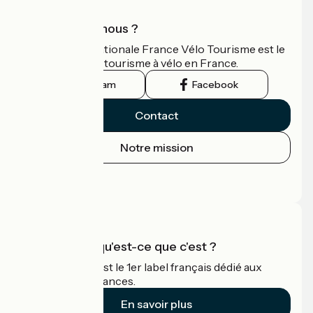
Qui sommes-nous ?
L'association nationale France Vélo Tourisme est le
guide officiel du tourisme à vélo en France.
Instagram
Facebook
Contact
Notre mission
Espace Presse
Espace Pro
Accueil Vélo qu'est-ce que c'est ?
Accueil Vélo c'est le 1er label français dédié aux
cyclistes en vacances.
En savoir plus