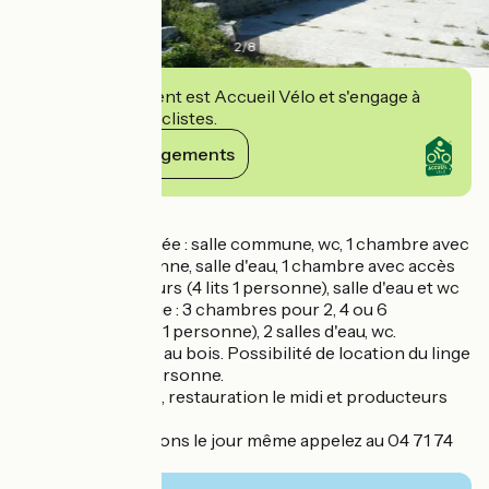
2
/
8
Cet établissement est Accueil Vélo et s'engage à
accueillir des cyclistes.
Voir ses engagements
Détails
Au rez-de-chaussée : salle commune, wc, 1 chambre avec
5 lits pour 1 personne, salle d'eau, 1 chambre avec accès
handicapés moteurs (4 lits 1 personne), salle d'eau et wc
privés. Au 1er étage : 3 chambres pour 2, 4 ou 6
personnes (12 lits 1 personne), 2 salles d'eau, wc.
Chauffage central au bois. Possibilité de location du linge
de toilette : 5 €/personne.
Pause gourmande, restauration le midi et producteurs
locaux.
Pour les réservations le jour même appelez au 04 71 74
40 30