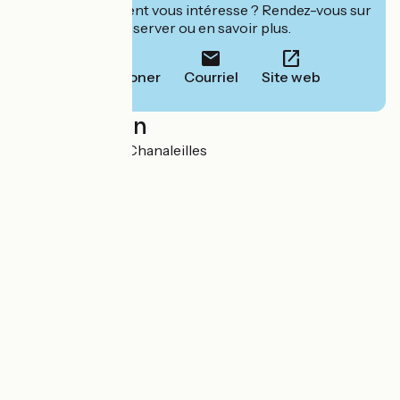
Cet établissement vous intéresse ? Rendez-vous sur
leur site pour réserver ou en savoir plus.
Téléphoner
Courriel
Site web
Localisation
le sauvage 43170 Chanaleilles