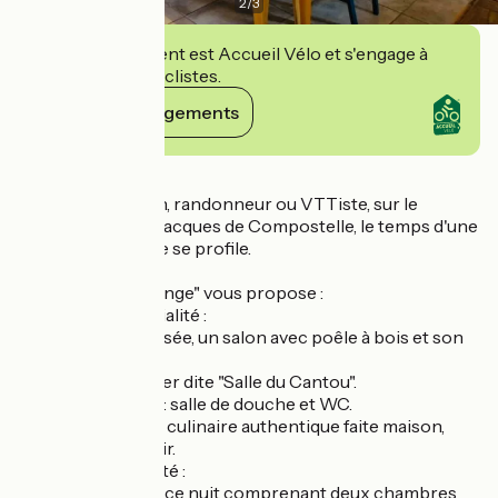
2
/
3
Cet établissement est Accueil Vélo et s'engage à
accueillir des cyclistes.
Voir ses engagements
Détails
Vous êtes : pèlerin, randonneur ou VTTiste, sur le
Chemin de Saint Jacques de Compostelle, le temps d'une
étape chaleureuse se profile.
Le "Gîte de la Virlange" vous propose :
Détente & convivialité :
- au rez-de-chaussée, un salon avec poêle à bois et son
espace tisane.
- une salle à manger dite "Salle du Cantou".
- les commodités : salle de douche et WC.
- une proposition culinaire authentique faite maison,
associée au Terroir.
Calme & tranquillité :
- à l'étage, un espace nuit comprenant deux chambres