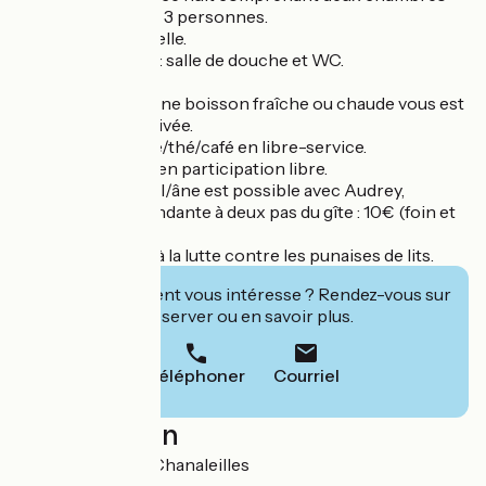
indépendantes de 3 personnes.
- 1 alcôve individuelle.
- les commodités : salle de douche et WC.
Confort :
- selon la saison, une boisson fraîche ou chaude vous est
offerte à votre arrivée.
- un Espace tisane/thé/café en libre-service.
- le lave-linge est en participation libre.
- un accueil cheval/âne est possible avec Audrey,
monitrice indépendante à deux pas du gîte : 10€ (foin et
eau compris).
- le gîte participe à la lutte contre les punaises de lits.
Cet établissement vous intéresse ? Rendez-vous sur
leur site pour réserver ou en savoir plus.
Téléphoner
Courriel
Localisation
Chazeaux 43170 Chanaleilles