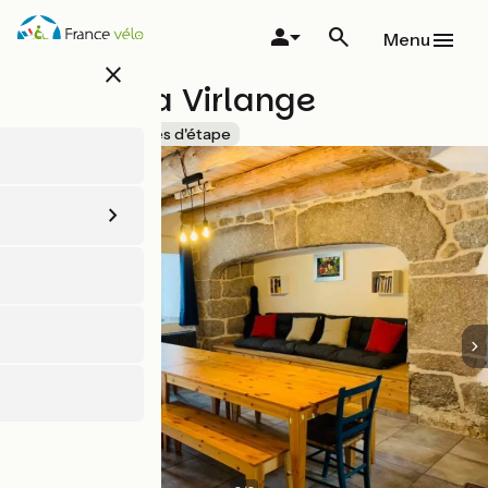
Aller
au
Menu
contenu
close
principal
Gîte de la Virlange
Accueil Vélo
Gîtes d'étape