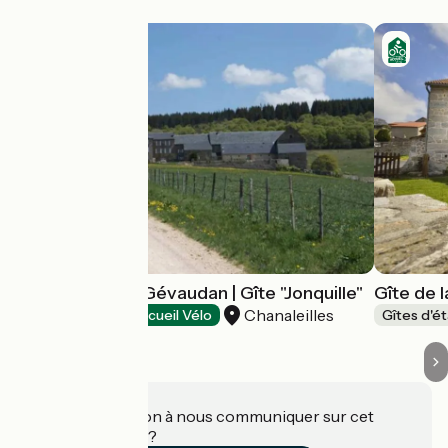
Le Sauvage en Gévaudan | Gîte "Jonquille"
Gîte de l
Chanaleilles
Gîtes d'étape
Accueil Vélo
Gîtes d'é
Une information à nous communiquer sur cet
établissement ?