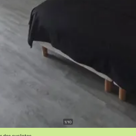
1
/
10
r des cyclistes.