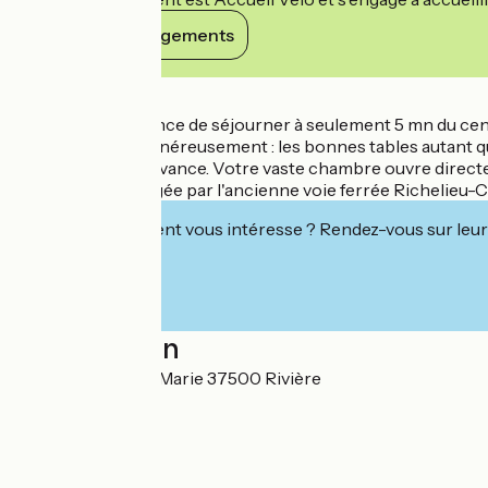
Voir ses engagements
Détails
Vous aurez la chance de séjourner à seulement 5 mn du centre-
quotidien offre généreusement : les bonnes tables autant q
minimum 24H à l'avance. Votre vaste chambre ouvre directem
propriété est longée par l'ancienne voie ferrée Richelieu-Ch
Cet établissement vous intéresse ? Rendez-vous sur leur 
Localisation
24 rue de la Croix Marie 37500 Rivière