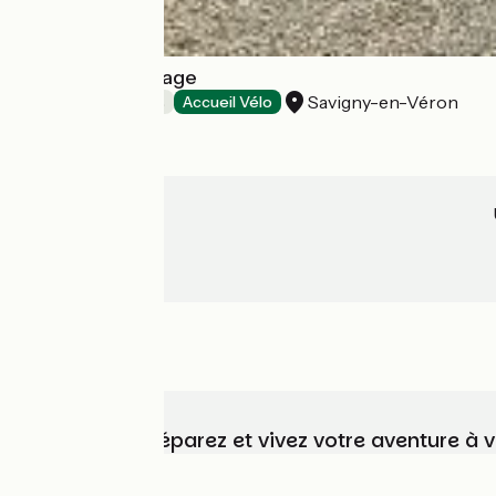
A l'Orée du Bocage
Savigny-en-Véron
Chambres d'Hôtes
Accueil Vélo
Choisissez, préparez et vivez votre aventure à 