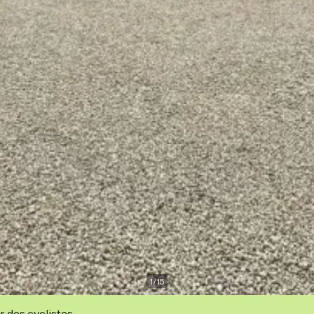
1
/
15
r des cyclistes.