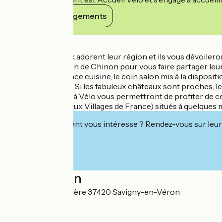
Voir ses engagements
Détails
Nathalie et Franck adorent leur région et ils vous dévoile
typique de la région de Chinon pour vous faire partager leu
apprécierez l'espace cuisine, le coin salon mis à la disposit
tranquillité du lieu. Si les fabuleux châteaux sont proches,
boucle de la Loire à Vélo vous permettront de profiter de 
parmi les Plus Beaux Villages de France) situés à quelques
Cet établissement vous intéresse ? Rendez-vous sur leur 
Localisation
9 rue de la Herpinière 37420 Savigny-en-Véron