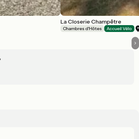
La Closerie Champêtre
Chambres d'Hôtes
Accueil Vélo
?