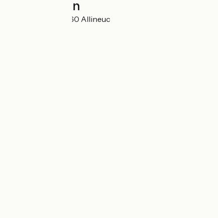
Localisation
5 Questinguy 22460 Allineuc