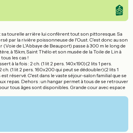
a tourelle arrière lui confèrent tout son pittoresque. Sa
rsé par la rivière poissonneuse de l'Oust. C'est donc au son
tier (Voie de L'Abbaye de Beauport) passe à 300 m le long de
ère, à 15km, Saint Thélo et son musée de la Toile de Lin à
tous les cas !
 à la fois : 2 ch. (1 lit 2 pers. 140x190)(2 lits 1 pers.
2 ch. (1 lit 2 pers. 160x200 qui peut se dédoubler)(2 lits 1
est réservé. C'est dans le vaste séjour-salon familial que se
teaux repas. Dehors : un hangar permet à tous de se retrouver
eux pour tous âges sont disponibles. Grande cour avec espace