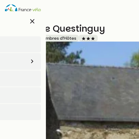
Aller
au
contenu
close
principal
Manoir de Questinguy
Accueil Vélo
Chambres d'Hôtes