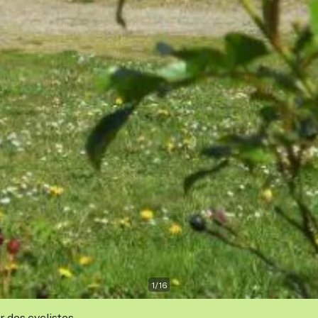
1
/
16
r des cyclistes.