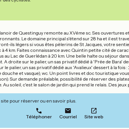
Manoir de Questinguy remonte au XVéme sc. Ses ouvertures et s
nants. Le domaine principal s'étend sur 28 ha et il est trave
eront-ils légers si vous êtes pèlerins de St Jacques, votre sen
 à 4 km. Faites connaissance avec Quintin petite cité de caract
s au Lac de Guerlédan à 20 km. Une belle halte ou séjour dans 
droite sur le palier, un sas privatif dédié à 'Prée de Bara' dessert
e palier, un sas privatif dédié aux 'Avalieux' dessert à la fois : 
 douche et vasque), wc. Un point livres et doc touristique vous 
 maison). Sur demande préalable, possibilité de réserver des pla
. Au soleil, c'est le salon de jardin qui prend le relais. Des j
site pour réserver ou en savoir plus.
Téléphoner
Courriel
Site web