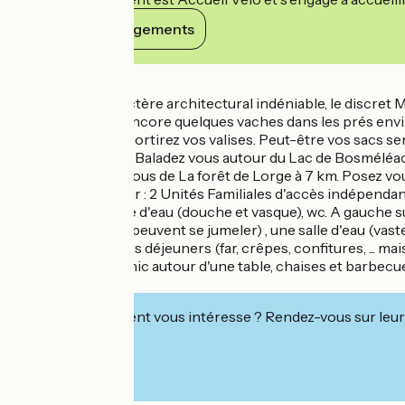
Voir ses engagements
Détails
Marqué d'un caractère architectural indéniable, le discret 
ferme renferme encore quelques vaches dans les prés environ
de l'eau que vous sortirez vos valises. Peut-être vos sacs s
la rigole d'Hilvern. Baladez vous autour du Lac de Bosméléac
11km. Imprégnez vous de La forêt de Lorge à 7 km. Posez vou
A l'étage du Manoir : 2 Unités Familiales d'accès indépendant. A 
90x190) , une salle d'eau (douche et vasque), wc. A gauche sur l
pers. 90x200 qui peuvent se jumeler) , une salle d'eau (vaste
tiendront les petits déjeuners (far, crêpes, confitures, ...
le temps d'un pic nic autour d'une table, chaises et barbecue
parking .
Cet établissement vous intéresse ? Rendez-vous sur leur 