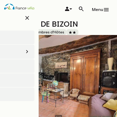
Aller
au
Menu
contenu
close
principal
LA FERME DE BIZOIN
Accueil Vélo
Chambres d'Hôtes