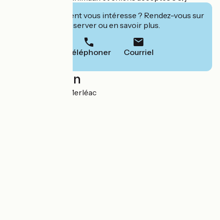
Cet établissement vous intéresse ? Rendez-vous sur
leur site pour réserver ou en savoir plus.
Téléphoner
Courriel
Localisation
22 Bizoin 22460 Merléac