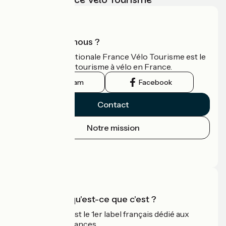
Qui sommes-nous ?
L'association nationale France Vélo Tourisme est le
guide officiel du tourisme à vélo en France.
Instagram
Facebook
Contact
Notre mission
Espace Presse
Espace Pro
Accueil Vélo qu'est-ce que c'est ?
Accueil Vélo c'est le 1er label français dédié aux
cyclistes en vacances.