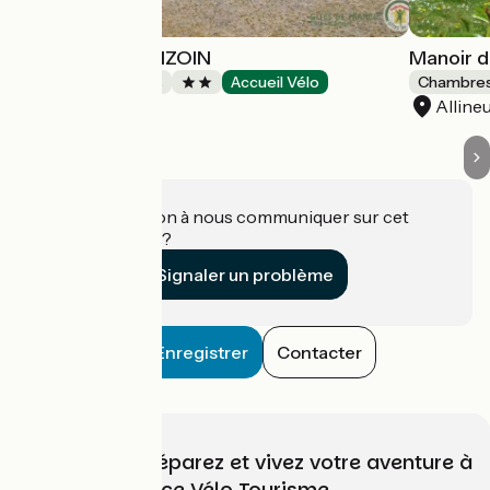
LA FERME DE BIZOIN
Manoir 
Chambres d'Hôtes
Accueil Vélo
Chambres
Merléac
Alline
Une information à nous communiquer sur cet
établissement ?
Signaler un problème
Enregistrer
Contacter
Choisissez, préparez et vivez votre aventure à
vélo avec France Vélo Tourisme