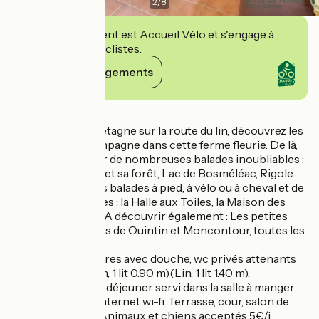
2
/
8
Cet établissement est Accueil Vélo et s'engage à
accueillir des cyclistes.
Voir ses engagements
Détails
Au coeur de la Bretagne sur la route du lin, découvrez les
charmes de la campagne dans cette ferme fleurie. De là,
vous partirez pour de nombreuses balades inoubliables :
Lac de Guerlédan et sa forêt, Lac de Bosméléac, Rigole
d'Hilvern pour des balades à pied, à vélo ou à cheval et de
nombreuses visites : la Halle aux Toiles, la Maison des
Toiles à St-thélo.... A découvrir également : Les petites
cités de caractères de Quintin et Moncontour, toutes les
deux à 22 km.
A l'étage, 2 chambres avec douche, wc privés attenants
(Genêts, 1 lit 1.40 m, 1 lit 0.90 m)(Lin, 1 lit 1.40 m).
Kitchenette. Petit déjeuner servi dans la salle à manger
de 60 m². Accès internet wi-fi. Terrasse, cour, salon de
jardin, barbecue. Animaux et chiens acceptés 5€/j