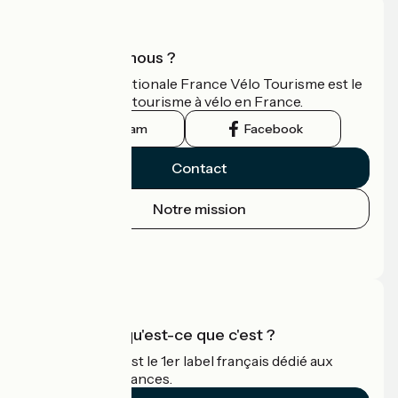
Qui sommes-nous ?
L'association nationale France Vélo Tourisme est le
guide officiel du tourisme à vélo en France.
Instagram
Facebook
Contact
Notre mission
Espace Presse
Espace Pro
Accueil Vélo qu'est-ce que c'est ?
Accueil Vélo c'est le 1er label français dédié aux
cyclistes en vacances.