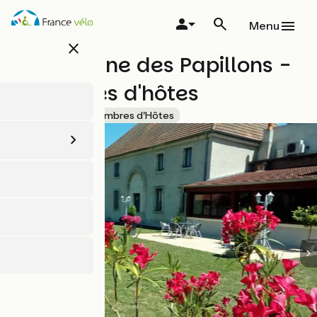
Aller
au
Menu
contenu
close
principal
Le Domaine des Papillons -
Chambres d'hôtes
Accueil Vélo
Chambres d'Hôtes