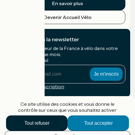
En savoir plus
Devenir Accueil Vélo
Je m'abonne à la newsletter
Recevez le meilleur de la France à vélo dans votre
boîte mail chaque mois.
Mon adresse mail
Mon
adresse
mail
Conditions d'inscription
Financé dans le cadre de Destination France
Ce site utilise des cookies et vous donne le
contrôle sur ceux que vous souhaitez activer
Tout refuser
Tout accepter
Accueil Vélo Pro
Contact