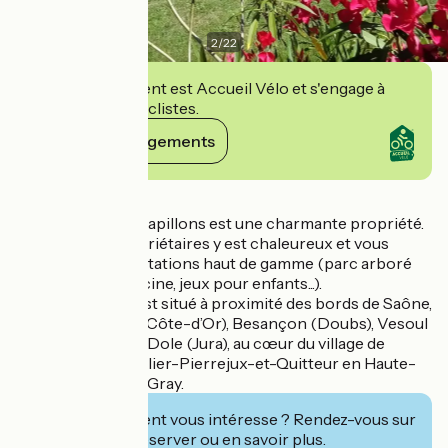
2
/
22
Cet établissement est Accueil Vélo et s'engage à
accueillir des cyclistes.
Voir ses engagements
Détails
Le Domaine des Papillons est une charmante propriété.
L'accueil des propriétaires y est chaleureux et vous
profiterez de prestations haut de gamme (parc arboré
avec terrasse, piscine, jeux pour enfants...).
L'établissement est situé à proximité des bords de Saône,
à 45 mn de Dijon (Côte-d’Or), Besançon (Doubs), Vesoul
(Haute-Saône) et Dole (Jura), au cœur du village de
Beaujeu-Saint-Vallier-Pierrejux-et-Quitteur en Haute-
Saône, à 10 mn de Gray.
Cet établissement vous intéresse ? Rendez-vous sur
leur site pour réserver ou en savoir plus.