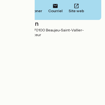
Téléphoner
Courriel
Site web
Localisation
12 rue des Écoles 70100 Beaujeu-Saint-Vallier-
Pierrejux-et-Quitteur