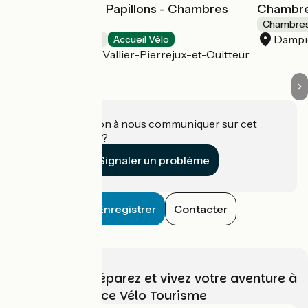
Le Domaine des Papillons - Chambres
Chambres
d'hôtes
Chambres
Dampi
Chambres d'Hôtes
Accueil Vélo
Beaujeu-Saint-Vallier-Pierrejux-et-Quitteur
Une information à nous communiquer sur cet
établissement ?
Signaler un problème
Enregistrer
Contacter
Choisissez, préparez et vivez votre aventure à
vélo avec France Vélo Tourisme