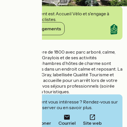
2
/
7
Cet établissement est Accueil Vélo et s'engage à
accueillir des cyclistes.
Voir ses engagements
Détails
Maison de caractère de 1800 avec parc arboré, calme,
proche du centre Graylois et de ses activités
touristiques. Ses chambres d’hôtes de charme sont
idéalement situées dans un endroit calme et reposant. La
Levrière d’Arc les Gray, labellisée Qualité Tourisme et
Accueil Vélo, vous accueille pour un arrêt lors de votre
parcours cycliste, vos séjours professionnels (soirée
étape possible) ou touristiques.
Cet établissement vous intéresse ? Rendez-vous sur
leur site pour réserver ou en savoir plus.
Téléphoner
Courriel
Site web