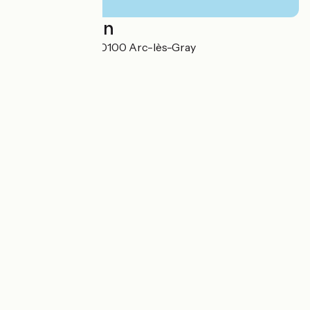
Localisation
1, place accarier 70100 Arc-lès-Gray