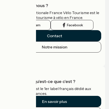
Qui sommes-nous ?
L'association nationale France Vélo Tourisme est le
guide officiel du tourisme à vélo en France.
Instagram
Facebook
Contact
Notre mission
Espace Presse
Espace Pro
Accueil Vélo qu'est-ce que c'est ?
Accueil Vélo c'est le 1er label français dédié aux
cyclistes en vacances.
En savoir plus