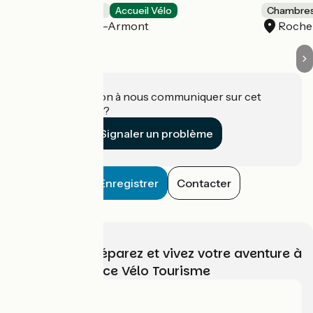
Chambres d'Hôtes
Accueil Vélo
Chambres
Saint-Georges-Armont
Roche-
Une information à nous communiquer sur cet
établissement ?
Signaler un problème
Enregistrer
Contacter
Choisissez, préparez et vivez votre aventure à
vélo avec France Vélo Tourisme