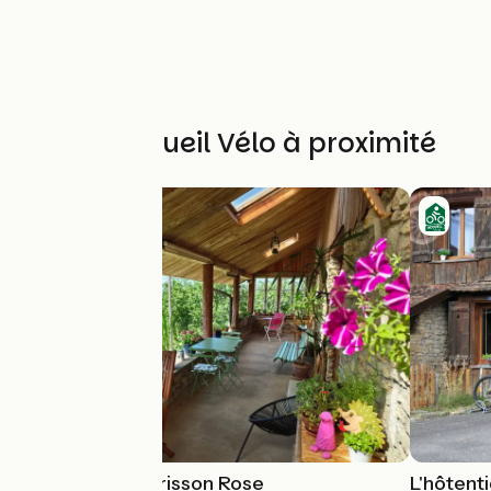
Autres Accueil Vélo à proximité
La ferme du Hérisson Rose
L'hôtent