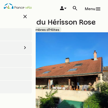
Aller
au
Menu
contenu
close
principal
La ferme du Hérisson Rose
Accueil Vélo
Chambres d'Hôtes