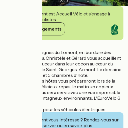
2
/
20
Cet établissement est Accueil Vélo et s'engage à
accueillir des cyclistes.
Voir ses engagements
Détails
Au pied des Montagnes du Lomont, en bordure des
Montagnes du Jura, Christèle et Gérard vous accueillent
avec sourire et douceur dans leur cocon au cœur du
charmant village de Saint-Georges-Armont. Le domaine
comprend un gîte et 3 chambres d'hôte.
Fins gourmets, vos hôtes vous prépareront lors de la
table d'hôtes de délicieux repas, le matin un copieux
petit-déjeuner vous sera servi avec une vue imprenable
sur les massifs montagneux environnants. L'EuroVelo 6
est située à 5km.
Prise de recharge pour les véhicules électriques.
Cet établissement vous intéresse ? Rendez-vous sur
leur site pour réserver ou en savoir plus.