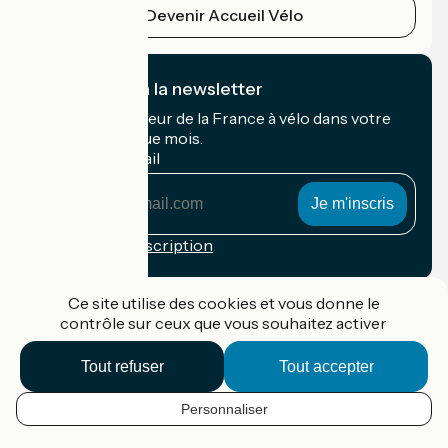
Devenir Accueil Vélo
Je m'abonne à la newsletter
Recevez le meilleur de la France à vélo dans votre
boîte mail chaque mois.
Mon adresse mail
Mon
adresse
mail
Conditions d'inscription
Financé dans le cadre de Destination France
Ce site utilise des cookies et vous donne le
contrôle sur ceux que vous souhaitez activer
Tout refuser
Tout accepter
Accueil Vélo Pro
Contact
Personnaliser
Mentions légales
FR
Confidentialité