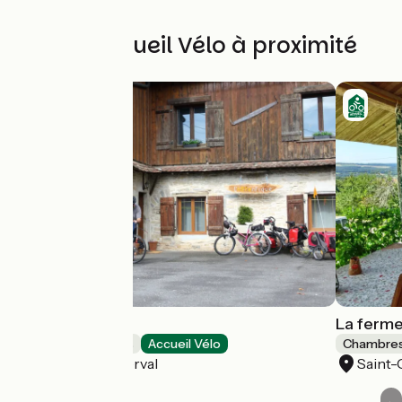
Autres Accueil Vélo à proximité
L'hôtentique
La ferme
Chambres d'Hôtes
Accueil Vélo
Chambres
Roche-lès-Clerval
Saint