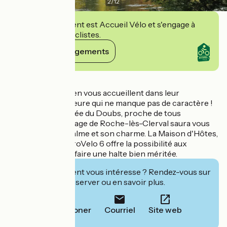
2
/
12
Cet établissement est Accueil Vélo et s'engage à
accueillir des cyclistes.
Voir ses engagements
Détails
Natacha et Aurélien vous accueillent dans leur
"hôtentique" demeure qui ne manque pas de caractère !
Au cœur de la Vallée du Doubs, proche de tous
commerces, le village de Roche-lès-Clerval saura vous
séduire par son calme et son charme. La Maison d'Hôtes,
située devant l'EuroVelo 6 offre la possibilité aux
cyclotouristes de faire une halte bien méritée.
Cet établissement vous intéresse ? Rendez-vous sur
leur site pour réserver ou en savoir plus.
Téléphoner
Courriel
Site web