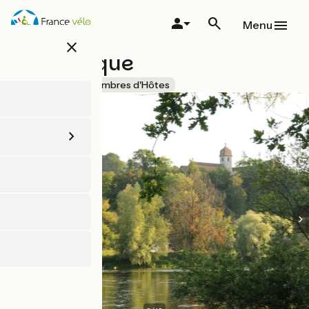
Aller
au
Menu
contenu
close
principal
L'hôtentique
Accueil Vélo
Chambres d'Hôtes