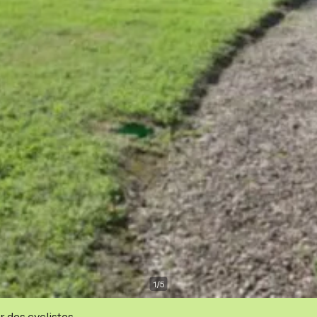
1
/
5
r des cyclistes.