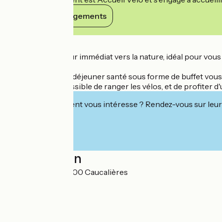
Voir ses engagements
Détails
Savourer un retour immédiat vers la nature, idéal pour vou
Le matin un petit-déjeuner santé sous forme de buffet vous se
est également possible de ranger les vélos, et de profiter 
Cet établissement vous intéresse ? Rendez-vous sur leur 
Localisation
2 rue du lavoir 81200 Caucalières