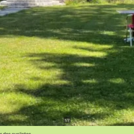
1
/
7
r des cyclistes.