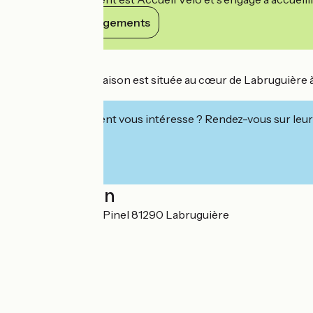
Voir ses engagements
Détails
Cette très belle maison est située au cœur de Labruguière à 
d'un parc boisé.
Cet établissement vous intéresse ? Rendez-vous sur leur 
Localisation
1 boulevard Henri Pinel 81290 Labruguière