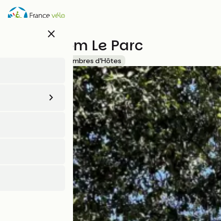
Aller
au
contenu
close
principal
Guestroom Le Parc
Accueil Vélo
Chambres d'Hôtes