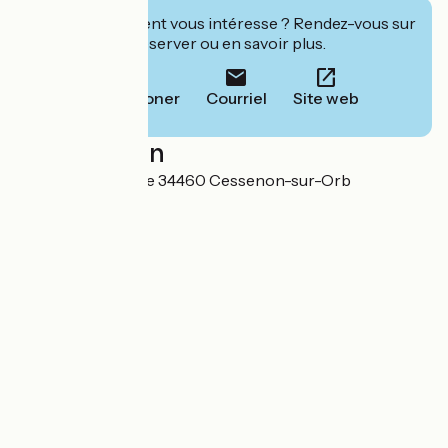
Cet établissement vous intéresse ? Rendez-vous sur
leur site pour réserver ou en savoir plus.
Téléphoner
Courriel
Site web
Localisation
29 rue de l'hospice 34460 Cessenon-sur-Orb