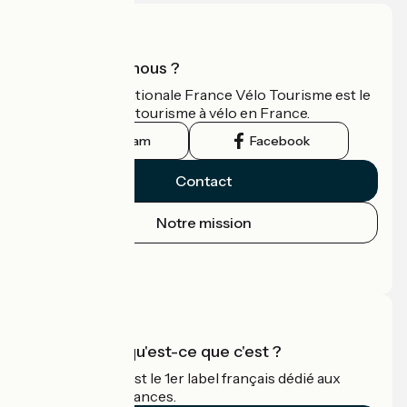
Qui sommes-nous ?
L'association nationale France Vélo Tourisme est le
guide officiel du tourisme à vélo en France.
Instagram
Facebook
Contact
Notre mission
Espace Presse
Espace Pro
Accueil Vélo qu'est-ce que c'est ?
Accueil Vélo c'est le 1er label français dédié aux
cyclistes en vacances.