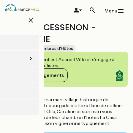
Aller
au
Menu
contenu
close
principal
LA CASA CESSENON -
GRENACHE
Accueil Vélo
Chambres d'Hôtes
Cet établissement est Accueil Vélo et s'engage à
accueillir des cyclistes.
Voir ses engagements
Détails
En plein cœur du charmant village historique de
Cessenon-sur-Orb, bourgade blottie à flanc de colline
sur une boucle de l'Orb, Caroline et son mari vous
accueillent au sein de leur chambre d'hôtes La Casa
Cessenon, une maison vigneronne typiquement
Cessenonaise !