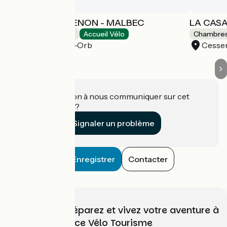
LA CASA CESSENON - MALBEC
LA CAS
Chambres d'Hôtes
Accueil Vélo
Chambres
Cessenon-sur-Orb
Cesse
Une information à nous communiquer sur cet
établissement ?
Signaler un problème
Enregistrer
Contacter
Choisissez, préparez et vivez votre aventure à
vélo avec France Vélo Tourisme