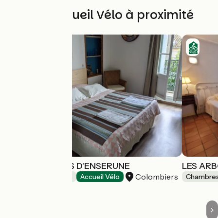
Autres Accueil Vélo à proximité
LES COLOMBES D'ENSERUNE
LES ARB
Colombiers
Chambres d'Hôtes
Accueil Vélo
Chambres