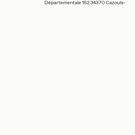
Lieu dit Le Dental Départementale 162 34370 Cazouls-
lès-Béziers