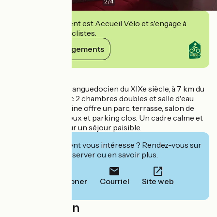
2
/
4
Cet établissement est Accueil Vélo et s'engage à
accueillir des cyclistes.
Voir ses engagements
Détails
Authentique mas languedocien du XIXe siècle, à 7 km du
Canal du Midi, avec 2 chambres doubles et salle d'eau
privative. Le domaine offre un parc, terrasse, salon de
jardin, terrain de jeux et parking clos. Un cadre calme et
agréable, idéal pour un séjour paisible.
Cet établissement vous intéresse ? Rendez-vous sur
leur site pour réserver ou en savoir plus.
Téléphoner
Courriel
Site web
Localisation