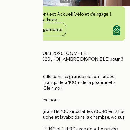
2
/
14
Cet établissement est Accueil Vélo et s'engage à
accueillir des cyclistes.
Voir ses engagements
Détails
VIEILLES CHARRUES 2026 : COMPLET
MOTOCULTOR 2026 : 1 CHAMBRE DISPONIBLE pour 3
Brigitte vous accueille dans sa grande maison située
dans une impasse tranquille, à 100m de la piscine et à
500m de l'Espace Glenmor.
Au 1er étage de la maison :
- Chambre N° 1 : 1 grand lit 180 séparables (80 €) en 2 lits
90 (90 €), avec douche et lavabo dans la chambre, wc sur
le palier
- Chambre N° 2 : 1 lit 140 et 1 lit 90 avec douche privée,