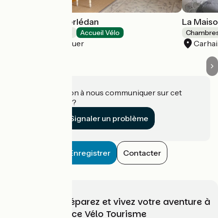
Le Manoir de Kerlédan
La Maiso
Chambres d'Hôtes
Accueil Vélo
Chambres
Carhaix-Plouguer
Carha
Une information à nous communiquer sur cet
établissement ?
Signaler un problème
Enregistrer
Contacter
Choisissez, préparez et vivez votre aventure à
vélo avec France Vélo Tourisme