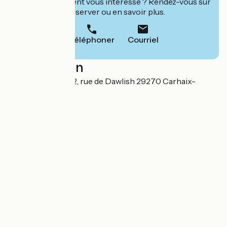
Cet établissement vous intéresse ? Rendez-vous sur
leur site pour réserver ou en savoir plus.
Téléphoner
Courriel
Localisation
Brigitte CODET 12, rue de Dawlish 29270 Carhaix-
Plouguer