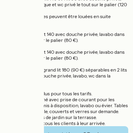
lavabo double vasque et wc privé le tout sur le palier (120
€)
Ces deux chambres peuvent être louées en suite
familiale.
- Chambre N° 3 : lit 140 avec douche privée, lavabo dans
la chambre, wc sur le palier (80 €).
- Chambre N° 4 : lit 140 avec douche privée, lavabo dans
la chambre, wc sur le palier (80 €).
- Chambre N°5 : 1 grand lit 180 (90 €) séparables en 2 lits
90 (100 €) avec douche privée, lavabo, wc dans la
chambre.
Petit déjeuner inclus pour tous les tarifs.
Garage-vélos fermé avec prise de courant pour les
recharges. Frigo mis à disposition, lavabo ou évier. Tables
et chaises. Vaisselle, couverts et verres sur demande.
Pergolas et salons de jardin sur la terrasse.
Boisson offerte à tous les clients à leur arrivée.