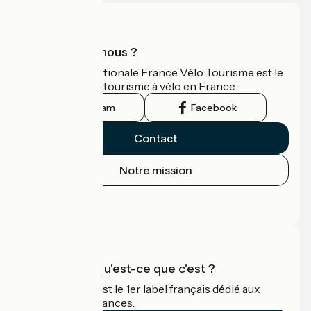
Qui sommes-nous ?
L'association nationale France Vélo Tourisme est le
guide officiel du tourisme à vélo en France.
Instagram
Facebook
Contact
Notre mission
Espace Presse
Espace Pro
Accueil Vélo qu'est-ce que c'est ?
Accueil Vélo c'est le 1er label français dédié aux
cyclistes en vacances.