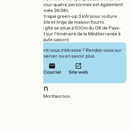
sauna infrarouge pour quatre personnes est également
utilisable toute l'année 24/24h.
Le plus : prise électrique green-up 3 kW pour voiture
électrique disponible et linge de maison fourni.
Amis itinérants : le gîte se situe à 500m du GR de Pays-
Pays de Fayence et sur l'itinéraire de la Méditerranée à
vélo : EV8. (hors haute saison)
Cet établissement vous intéresse ? Rendez-vous sur
leur site pour réserver ou en savoir plus.
Courriel
Site web
Localisation
1911 RD 37 83440 Montauroux