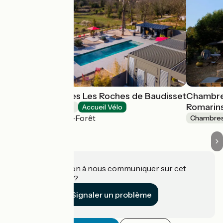
Chambre d'hôtes Les Roches de Baudisset
Chambre 
Romarin
Chambres d'Hôtes
Accueil Vélo
Saint-Paul-en-Forêt
Chambres
Une information à nous communiquer sur cet
établissement ?
Signaler un problème