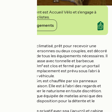
2
/
5
Cet établissement est Accueil Vélo et s'engage à
accueillir des cyclistes.
Voir ses engagements
Détails
Cet appartement climatisé, prêt pour recevoir une
famille de quatre personnes ou deux couples, est décoré
avec soin. Il possède tous les équipements nécessaires. Il
dispose d’une terrasse avec tonnelle et barbecue.
Le terrain de 2500m² est clos et fermé par un portail
automatique. Un emplacement est prévu sous l’abri à
voiture pour votre véhicule.
La piscine, de 10×5m, est chauffée par six panneaux
solaires en demi-saison. Elle est à l'abri des regards et
permet d'y pratiquer le naturisme en toute discrétion.
Une paillote exotique équipée de matelas ainsi que des
relax sont à votre disposition pour la détente et le
"farniente".
Un espace détente privatif avec spa (jacuzzi) et cabine