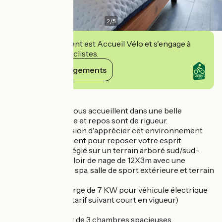
2
/
5
Cet établissement est Accueil Vélo et s'engage à
accueillir des cyclistes.
Voir ses engagements
Détails
Valérie et Pascal vous accueillent dans une belle
propriété où calme et repos sont de rigueur.
Vous aurez l'occasion d'apprécier cet environnement
zen, crée uniquement pour reposer votre esprit.
Le cadre est privilégié sur un terrain arboré sud/sud-
ouest avec un couloir de nage de 12X3m avec une
profondeur 1.50m, spa, salle de sport extérieure et terrain
de pétanque.
Une borne de charge de 7 KW pour véhicule électrique
est à disposition (tarif suivant court en vigueur)
Vous avez le choix de 3 chambres spacieuses,