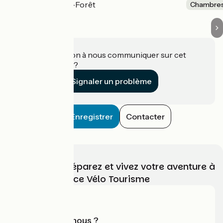
Saint-Paul-en-Forêt
Chambres
Une information à nous communiquer sur cet
établissement ?
Signaler un problème
Enregistrer
Contacter
Choisissez, préparez et vivez votre aventure à
vélo avec France Vélo Tourisme
Qui sommes-nous ?