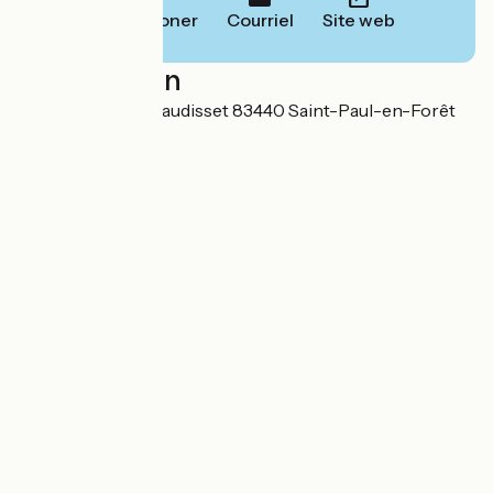
Téléphoner
Courriel
Site web
Localisation
820 B, Vallon de Baudisset 83440 Saint-Paul-en-Forêt