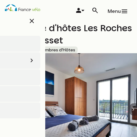
Aller
au
Menu
contenu
close
principal
Chambre d'hôtes Les Roches
de Baudisset
Accueil Vélo
Chambres d'Hôtes