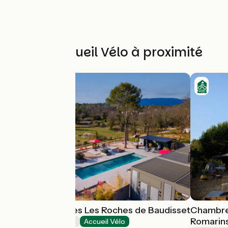
Autres Accueil Vélo à proximité
Chambre d'hôtes Les Roches de Baudisset
Chambre 
Romarin
Chambres d'Hôtes
Accueil Vélo