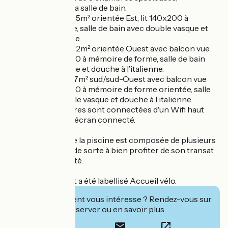
climatisées avec sa salle de bain.
Chambre Niack : 25m² orientée Est, lit 140x200 à
mémoire de forme, salle de bain avec double vasque et
douche à l’italienne.
Chambre Missy : 22m² orientée Ouest avec balcon vue
piscine, lit 160x200 à mémoire de forme, salle de bain
avec double vasque et douche à l’italienne.
Chambre Kean : 27m² sud/sud-Ouest avec balcon vue
piscine, lit 160x200 à mémoire de forme orientée, salle
de bain avec double vasque et douche à l’italienne.
Toutes les chambres sont connectées d'un Wifi haut
débit gratuit avec écran connecté.
L’espace autour de la piscine est composée de plusieurs
plages intimistes de sorte à bien profiter de son transat
en toute tranquillité.
Cet établissement a été labellisé Accueil vélo.
Cet établissement vous intéresse ? Rendez-vous sur
leur site pour réserver ou en savoir plus.