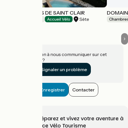
LES TERRASSES DE SAINT CLAIR
DOMAINE
Sète
Chambres d'Hôtes
Accueil Vélo
Chambres
Une information à nous communiquer sur cet
établissement ?
Signaler un problème
Enregistrer
Contacter
Choisissez, préparez et vivez votre aventure à
vélo avec France Vélo Tourisme