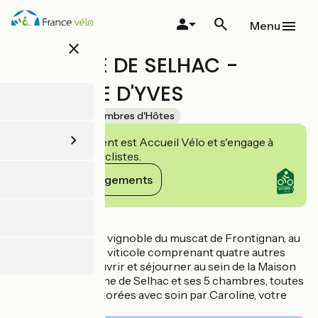
Aller
au
Menu
contenu
close
principal
DOMAINE DE SELHAC -
CHAMBRE D'YVES
Accueil Vélo
Chambres d'Hôtes
Cet établissement est Accueil Vélo et s'engage à
accueillir des cyclistes.
Voir ses engagements
Détails
Niché au coeur du vignoble du muscat de Frontignan, au
sein d'un domaine viticole comprenant quatre autres
gîtes, venez découvrir et séjourner au sein de la Maison
d'hôtes du Domaine de Selhac et ses 5 chambres, toutes
agréablement décorées avec soin par Caroline, votre
hôte