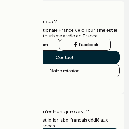
Qui sommes-nous ?
L'association nationale France Vélo Tourisme est le
guide officiel du tourisme à vélo en France.
Instagram
Facebook
Contact
Notre mission
Espace Presse
Espace Pro
Accueil Vélo qu'est-ce que c'est ?
Accueil Vélo c'est le 1er label français dédié aux
cyclistes en vacances.