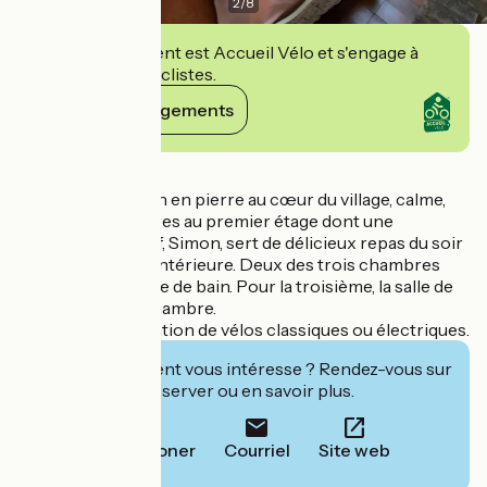
2
/
8
Cet établissement est Accueil Vélo et s'engage à
accueillir des cyclistes.
Voir ses engagements
Détails
Magnifique maison en pierre au cœur du village, calme,
avec trois chambres au premier étage dont une
climatisée. Le chef, Simon, sert de délicieux repas du soir
dans la jolie cour intérieure. Deux des trois chambres
partagent une salle de bain. Pour la troisième, la salle de
bain est dans la chambre.
Possibilité de location de vélos classiques ou électriques.
Cet établissement vous intéresse ? Rendez-vous sur
leur site pour réserver ou en savoir plus.
Téléphoner
Courriel
Site web