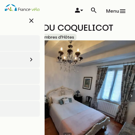
Aller
au
Menu
contenu
close
principal
MAISON DU COQUELICOT
Accueil Vélo
Chambres d'Hôtes