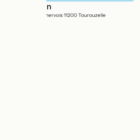
Localisation
8 boulevard du Minervois 11200 Tourouzelle