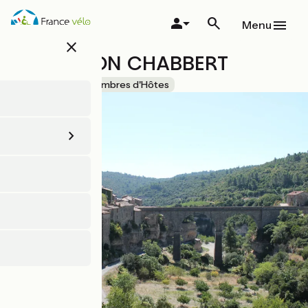
Aller
au
Menu
contenu
close
principal
LA MAISON CHABBERT
Accueil Vélo
Chambres d'Hôtes