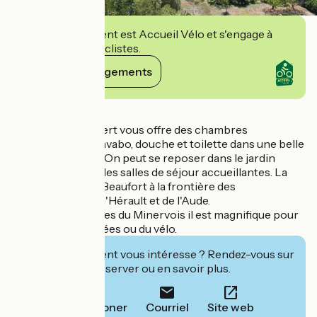
Cet établissement est Accueil Vélo et s'engage à
accueillir des cyclistes.
Voir ses engagements
Détails
La Maison Chabbert vous offre des chambres
spacieuses avec lavabo, douche et toilette dans une belle
maison de maître. On peut se reposer dans le jardin
ombragé ou dans les salles de séjour accueillantes. La
maison se situe à Beaufort à la frontière des
départements de l'Hérault et de l'Aude.
Au milieu des vignes du Minervois il est magnifique pour
faire des randonnées ou du vélo.
Cet établissement vous intéresse ? Rendez-vous sur
leur site pour réserver ou en savoir plus.
Téléphoner
Courriel
Site web