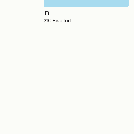
Localisation
2 Rue Centrale 34210 Beaufort