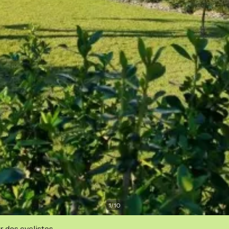
1
/
10
r des cyclistes.