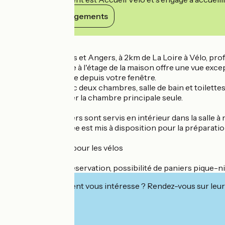
Voir ses engagements
Détails
Situé entre Nantes et Angers, à 2km de La Loire à Vélo, p
La chambre située à l'étage de la maison offre une vue excep
véritable spectacle depuis votre fenêtre.
Suite familiale avec deux chambres, salle de bain et toilett
Possibilité de louer la chambre principale seule.
Les petits déjeuners sont servis en intérieur dans la salle à
La cuisine partagée est mis à disposition pour la préparation
Sur place, garage pour les vélos
Sur demande et réservation, possibilité de paniers pique-ni
Cet établissement vous intéresse ? Rendez-vous sur leur 