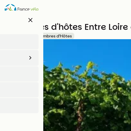
Aller
au
contenu
close
principal
Chambres d'hôtes Entre Loire
Accueil Vélo
Chambres d'Hôtes