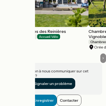
Chambre d'hôtes des Reinières
Chambres
Vignobl
Chambres d'Hôtes
Accueil Vélo
Orée d'Anjou
Chambres
Orée d
Une information à nous communiquer sur cet
établissement ?
Signaler un problème
Enregistrer
Contacter