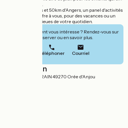
fermé et sécurisé).
A 30km de Nantes et 50km d'Angers, un panel d'activités
et possibilités s'offre à vous, pour des vacances ou un
week-end à mille lieues de votre quotidien.
Cet établissement vous intéresse ? Rendez-vous sur
leur site pour réserver ou en savoir plus.
Téléphoner
Courriel
Localisation
20 Les Brevets DRAIN 49270 Orée d'Anjou