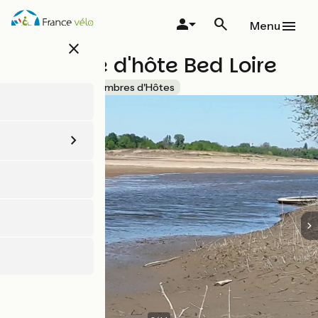
Aller
au
Menu
contenu
close
principal
Chambre d'hôte Bed Loire
Accueil Vélo
Chambres d'Hôtes