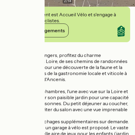
2
/
14
Cet établissement est Accueil Vélo et s'engage à
accueillir des cyclistes.
Voir ses engagements
Détails
Entre Nantes et Angers, profitez du charme
exceptionnel de la Loire, de ses chemins de randonnées
et balades à vélo pour une découverte de la faune et la
flore et des plaisirs de la gastronomie locale et viticole à
seulement 2.5km d'Ancenis.
Bed Loire offre 2 chambres, l'une avec vue sur la Loire et
l'autre avec vue sur son paisible jardin pour une capacité
maximale de 5 personnes. Du petit déjeuner au coucher,
vous pourrez profiter du salon avec une vue imprenable
sur le fleuve.
Possibilité de couchages supplémentaires sur demande.
Pour les cyclistes, un garage à vélo est proposé. Le vaste
jardin offre une belle aire de jeux pour les enfants (jardin