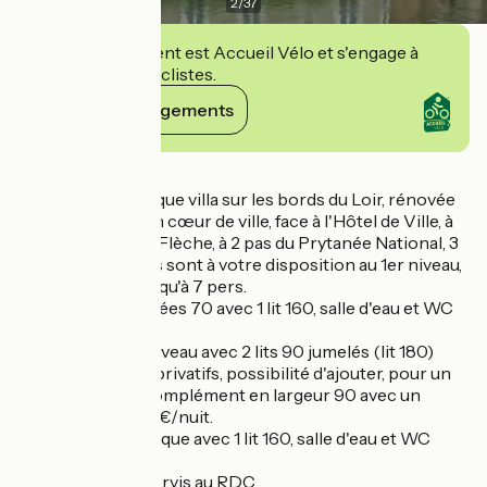
2
/
37
Cet établissement est Accueil Vélo et s'engage à
accueillir des cyclistes.
Voir ses engagements
Détails
Dans une magnifique villa sur les bords du Loir, rénovée
avec goût, situé en cœur de ville, face à l'Hôtel de Ville, à
4km du zoo de La Flèche, à 2 pas du Prytanée National, 3
chambres d'hôtes sont à votre disposition au 1er niveau,
pour accueillir jusqu'à 7 pers.
Chambre des années 70 avec 1 lit 160, salle d'eau et WC
privatifs.
Chambre Art Nouveau avec 2 lits 90 jumelés (lit 180)
salle d'eau et WC privatifs, possibilité d'ajouter, pour un
enfant, un lit en complément en largeur 90 avec un
supplément de 10€/nuit.
Chambre romantique avec 1 lit 160, salle d'eau et WC
privatifs.
Petit déjeuners servis au RDC.