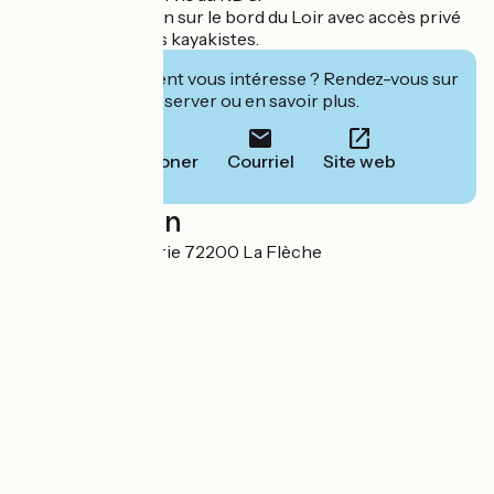
Jardin à disposition sur le bord du Loir avec accès privé
sur le Loir pour les kayakistes.
Cet établissement vous intéresse ? Rendez-vous sur
leur site pour réserver ou en savoir plus.
Téléphoner
Courriel
Site web
Localisation
2 Rue de la Beufferie 72200 La Flèche