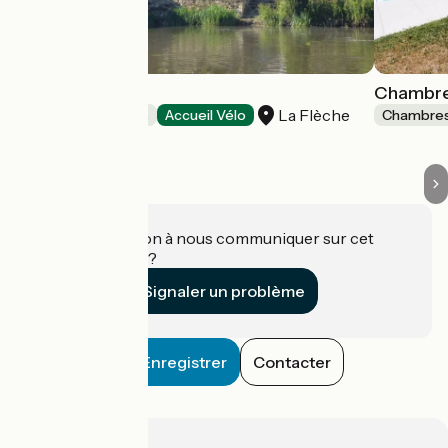
Villa du Loir
Chambre
La Flèche
Chambres d'Hôtes
Accueil Vélo
Chambres
Une information à nous communiquer sur cet
établissement ?
Signaler un problème
Enregistrer
Contacter