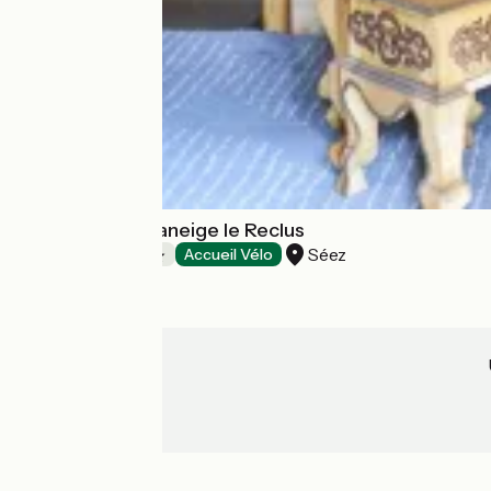
Camping caravaneige le Reclus
Séez
Campings
Accueil Vélo