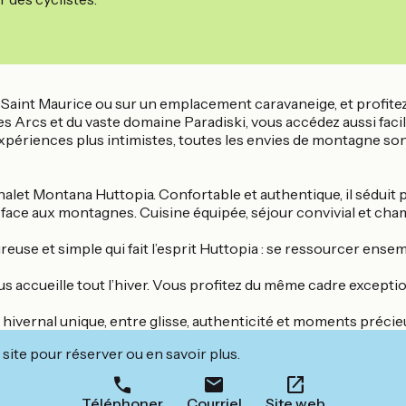
Saint Maurice ou sur un emplacement caravaneige, et profitez 
 Arcs et du vaste domaine Paradiski, vous accédez aussi facil
xpériences plus intimistes, toutes les envies de montagne sont
let Montana Huttopia. Confortable et authentique, il séduit p
face aux montagnes. Cuisine équipée, séjour convivial et cha
se et simple qui fait l’esprit Huttopia : se ressourcer ensembl
s accueille tout l’hiver. Vous profitez du même cadre exceptio
 hivernal unique, entre glisse, authenticité et moments précie
site pour réserver ou en savoir plus.
Téléphoner
Courriel
Site web