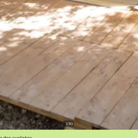
1
/
30
r des cyclistes.