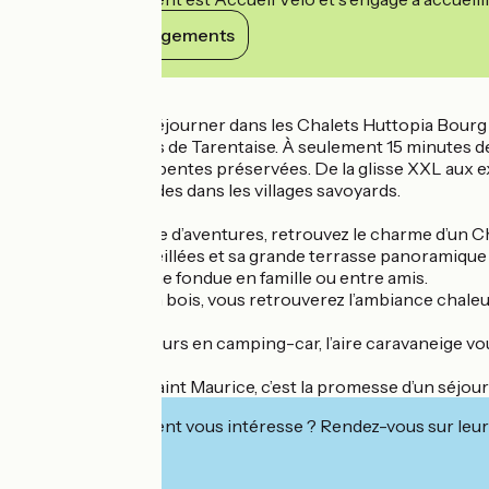
Voir ses engagements
Détails
Cet hiver, venez séjourner dans les Chalets Huttopia Bourg 
domaines skiables de Tarentaise. À seulement 15 minutes des
Tarentaise et ses pentes préservées. De la glisse XXL aux e
raquettes ou balades dans les villages savoyards.
Après une journée d’aventures, retrouvez le charme d’un Cha
pour de douces veillées et sa grande terrasse panoramique 
une raclette ou une fondue en famille ou entre amis.
Dans ce cocon en bois, vous retrouverez l’ambiance chaleureu
Et pour les voyageurs en camping-car, l’aire caravaneige vou
simplicité.
Huttopia Bourg Saint Maurice, c’est la promesse d’un séjour
Cet établissement vous intéresse ? Rendez-vous sur leur 