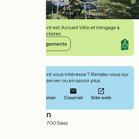
2
/
18
Cet établissement est Accueil Vélo et s'engage à
accueillir des cyclistes.
Voir ses engagements
Détails
Cet établissement vous intéresse ? Rendez-vous sur
leur site pour réserver ou en savoir plus.
Téléphoner
Courriel
Site web
Localisation
Pont du Reclus 73700 Séez