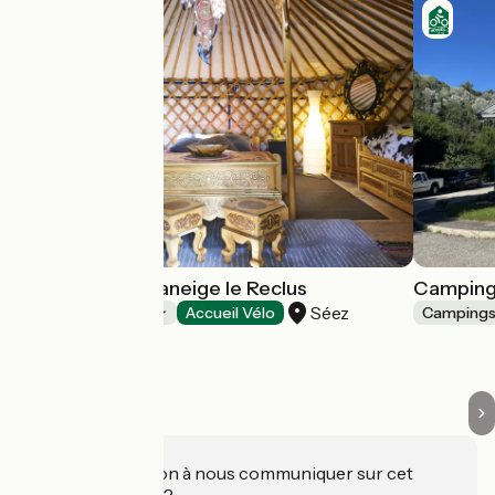
Camping caravaneige le Reclus
Camping 
Séez
Campings
Accueil Vélo
Camping
Une information à nous communiquer sur cet
établissement ?