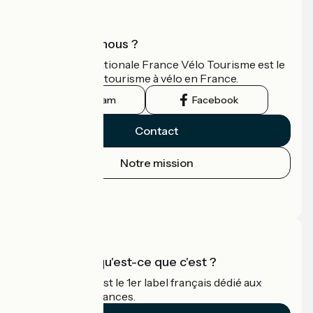
Qui sommes-nous ?
L'association nationale France Vélo Tourisme est le
guide officiel du tourisme à vélo en France.
Instagram
Facebook
Contact
Notre mission
Espace Presse
Espace Pro
Accueil Vélo qu'est-ce que c'est ?
Accueil Vélo c'est le 1er label français dédié aux
cyclistes en vacances.