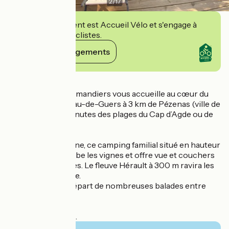
2
/
17
Cet établissement est Accueil Vélo et s'engage à
accueillir des cyclistes.
Voir ses engagements
Détails
Le Camping Les Amandiers vous accueille au cœur du
village de Castelnau-de-Guers à 3 km de Pézenas (ville de
Molière) et à 15 minutes des plages du Cap d’Agde ou de
Marseillan.
En pleine campagne, ce camping familial situé en hauteur
du village surplombe les vignes et offre vue et couchers
de soleil splendides. Le fleuve Hérault à 300 m ravira les
amateurs de pêche.
Il est le point de départ de nombreuses balades entre
terre et mer.
63 emplacements.