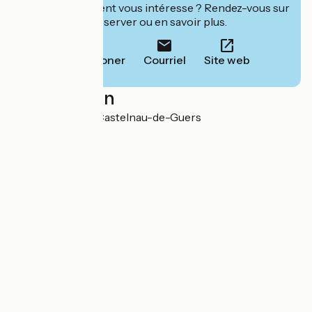
Cet établissement vous intéresse ? Rendez-vous sur
leur site pour réserver ou en savoir plus.
Téléphoner
Courriel
Site web
Localisation
6 rue Eole 34120 Castelnau-de-Guers