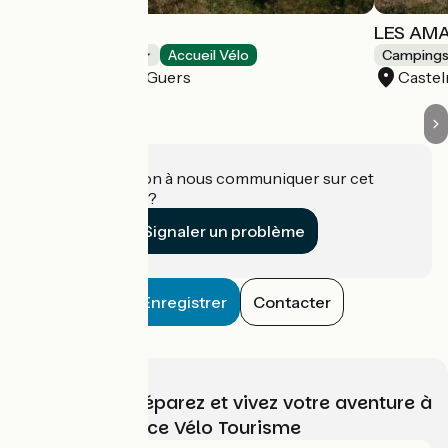
Les Amandiers
LES AM
Campings
Accueil Vélo
Camping
Castelnau-de-Guers
Caste
Une information à nous communiquer sur cet
établissement ?
Signaler un problème
Enregistrer
Contacter
Choisissez, préparez et vivez votre aventure à
vélo avec France Vélo Tourisme