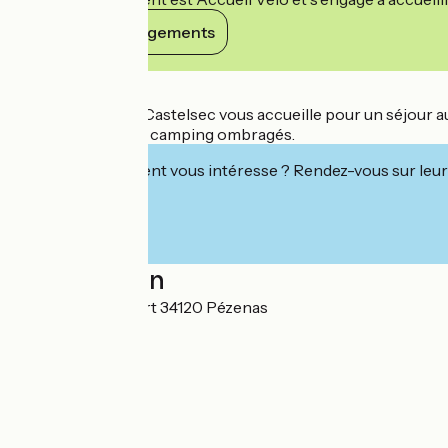
Voir ses engagements
Détails
Le parc loisirs de Castelsec vous accueille pour un séjour 
emplacements de camping ombragés.
Cet établissement vous intéresse ? Rendez-vous sur leur 
Localisation
Rue Louis Audibert 34120 Pézenas