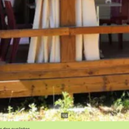
1
/
6
r des cyclistes.