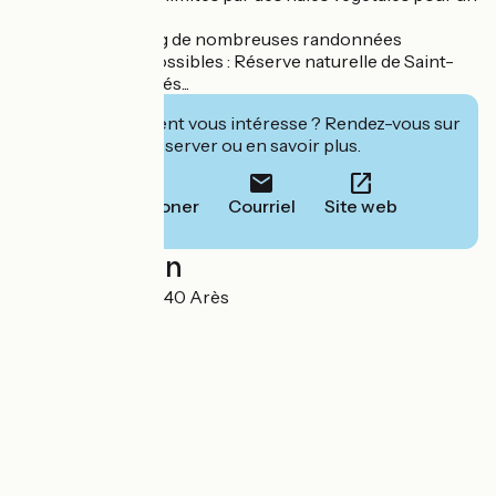
esprit Nature.
Depuis le camping de nombreuses randonnées
pédestres sont possibles : Réserve naturelle de Saint-
Brice, des près salés...
Cet établissement vous intéresse ? Rendez-vous sur
leur site pour réserver ou en savoir plus.
Téléphoner
Courriel
Site web
Localisation
1 rue du Pilote 33740 Arès