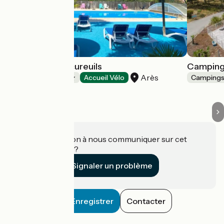
Camping Les Ecureuils
Camping
Arès
Campings
Accueil Vélo
Camping
Une information à nous communiquer sur cet
établissement ?
Signaler un problème
Enregistrer
Contacter