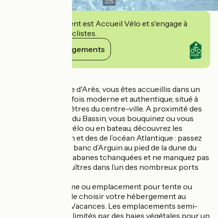
2
/
5
Cet établissement est Accueil Vélo et s'engage à
accueillir des cyclistes.
Voir ses engagements
Détails
Au coeur du village d'Arès, vous êtes accueillis dans un
petit camping à la fois moderne et authentique, situé à
seulement 300 mètres du centre-ville. A proximité des
plages tranquilles du Bassin, vous bouquinez ou vous
relaxez . A pied, à vélo ou en bateau, découvrez les
charmes du Bassin et des de l’océan Atlantique : passez
une journée sur le banc d’Arguin au pied de la dune du
Pilat, admirez les cabanes tchanquées et ne manquez pas
de déguster des huîtres dans l’un des nombreux ports
ostréicoles.
Chalet, mobil-home ou emplacement pour tente ou
caravane : à vous de choisir votre hébergement au
camping Pasteur Vacances. Les emplacements semi-
ombragés sont délimités par des haies végétales pour un