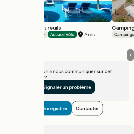
Camping Les Ecureuils
Camping
Arès
Campings
Accueil Vélo
Camping
Une information à nous communiquer sur cet
établissement ?
Signaler un problème
Enregistrer
Contacter