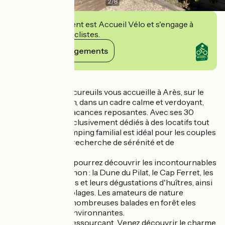
2
/
8
Cet établissement est Accueil Vélo et s'engage à
accueillir des cyclistes.
Voir ses engagements
Détails
Le Camping Les Écureuils vous accueille à Arès, sur le
bassin d'Arcachon, dans un cadre calme et verdoyant,
parfait pour des vacances reposantes. Avec ses 30
emplacements exclusivement dédiés à des locatifs tout
confort, notre camping familial est idéal pour les couples
et les familles à la recherche de sérénité et de
convivialité.
À proximité, vous pourrez découvrir les incontournables
du bassin d'Arcachon : la Dune du Pilat, le Cap Ferret, les
villages ostréicoles et leurs dégustations d'huîtres, ainsi
que de superbes plages. Les amateurs de nature
apprécieront les nombreuses balades en forêt eles
pistes cyclables environnantes.
Environnement ressourçant. Venez découvrir le charme