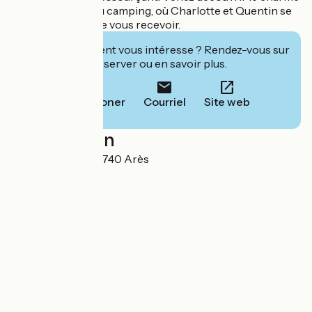
et la tranquillité du camping, où Charlotte et Quentin se
feront un plaisir de vous recevoir.
Cet établissement vous intéresse ? Rendez-vous sur
leur site pour réserver ou en savoir plus.
Téléphoner
Courriel
Site web
Localisation
1 rue des Oyats 33740 Arès