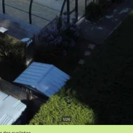
1
/
26
r des cyclistes.