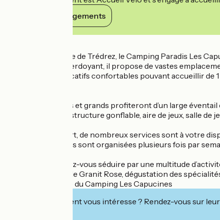
Voir ses engagements
Détails
Au cœur de la côte de Trédrez, le Camping Paradis Les Capu
environnement verdoyant, il propose de vastes emplacement
hébergements locatifs confortables pouvant accueillir de 1 
home confort...
Côté loisirs, petits et grands profiteront d’un large éventai
park, trampoline, structure gonflable, aire de jeux, salle de 
Pour votre confort, de nombreux services sont à votre dispos
soirées conviviales sont organisées plusieurs fois par s
À proximité, laissez-vous séduire par une multitude d’activi
magnifique Côte de Granit Rose, dégustation des spécialités
A bientôt, l'équipe du Camping Les Capucines
Cet établissement vous intéresse ? Rendez-vous sur leur 