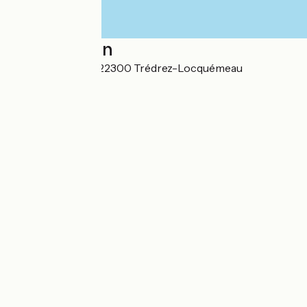
Localisation
22 Voie Romaine 22300 Trédrez-Locquémeau