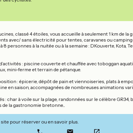
cines, classé 4 étoiles, vous accueille à seulement 1 km de l
s avec/ sans électricité pour tentes, caravanes ou camping-
à 8 personnes à la nuitée ou à la semaine : DKouverte, Kota, 
l d’activités : piscine couverte et chauffée avec toboggan aquat
jeux, mini-ferme et terrain de pétanque.
ition : épicerie, dépôt de pain et viennoiseries, plats à emport
emaine en saison, accompagnées de nombreuses animations var
tés : char à voile sur la plage, randonnées sur le célèbre GR3
 de la gastronomie bretonne...
site pour réserver ou en savoir plus.