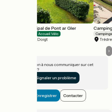
Camping Municipal de Pont ar Gler
Camping
Campings
Accueil Vélo
Camping
Saint-Jean-du-Doigt
Trédr
Une information à nous communiquer sur cet
établissement ?
Signaler un problème
Enregistrer
Contacter