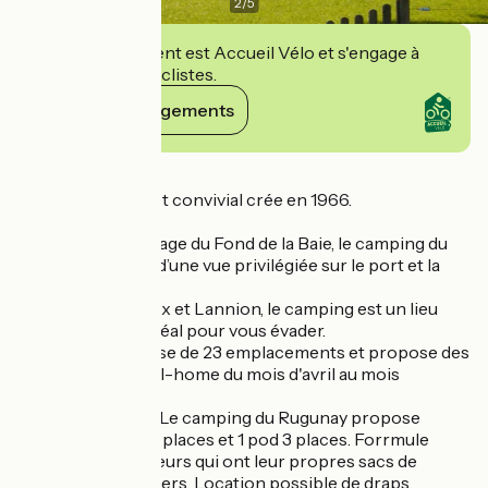
2
/
5
Cet établissement est Accueil Vélo et s'engage à
accueillir des cyclistes.
Voir ses engagements
Détails
Camping familial et convivial crée en 1966.
Surplombant la plage du Fond de la Baie, le camping du
Rugunay dispose d’une vue privilégiée sur le port et la
baie de Locquirec.
Situé entre Morlaix et Lannion, le camping est un lieu
agréable, calme, idéal pour vous évader.
Le camping dispose de 23 emplacements et propose des
locations de mobil-home du mois d'avril au mois
d'octobre.
Nouveauté 2025 : Le camping du Rugunay propose
désormais 1 pod 2 places et 1 pod 3 places. Forrmule
pour les randonneurs qui ont leur propres sacs de
couchage et oreillers. Location possible de draps,