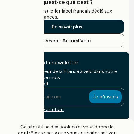
Accueil Vélo qu'est-ce que c'est ?
Accueil Vélo c'est le 1er label français dédié aux
cyclistes en vacances.
En savoir plus
Devenir Accueil Vélo
Je m'abonne à la newsletter
Recevez le meilleur de la France à vélo dans votre
boîte mail chaque mois.
Mon adresse mail
Mon
adresse
mail
Conditions d'inscription
Financé dans le cadre de Destination France
Ce site utilise des cookies et vous donne le
contrôle sur ceux que vous souhaitez activer