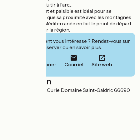
balades à cheval, du tir à l'arc...
Le cadre verdoyant et paisible est idéal pour se
ressourcer, tandis que sa proximité avec les montagnes
des Albères et la Méditerranée en fait le point de départ
rêvé pour explorer la région.
Cet établissement vous intéresse ? Rendez-vous sur
leur site pour réserver ou en savoir plus.
Téléphoner
Courriel
Site web
Localisation
1 ter avenue Joliot Curie Domaine Saint-Galdric 66690
Palau-del-Vidre