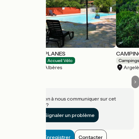
CAMPING LAS PLANES
CAMPING
Campings
Accueil Vélo
Camping
Laroque-des-Albères
Argel
Une information à nous communiquer sur cet
établissement ?
Signaler un problème
Enregistrer
Contacter