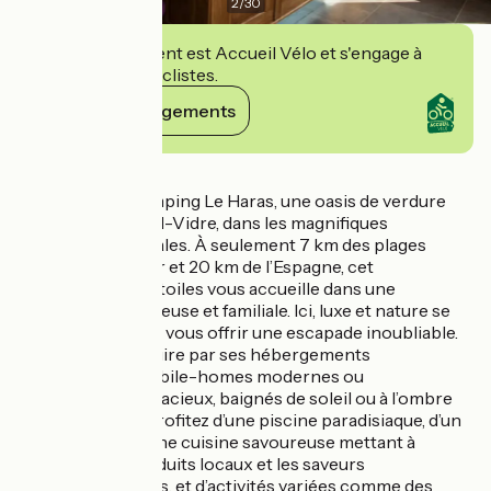
2
/
30
Cet établissement est Accueil Vélo et s'engage à
accueillir des cyclistes.
Voir ses engagements
Détails
Découvrez le Camping Le Haras, une oasis de verdure
nichée à Palau-del-Vidre, dans les magnifiques
Pyrénées-Orientales. À seulement 7 km des plages
d’Argelès-sur-Mer et 20 km de l’Espagne, cet
établissement 4 étoiles vous accueille dans une
ambiance chaleureuse et familiale. Ici, luxe et nature se
rencontrent pour vous offrir une escapade inoubliable.
Laissez-vous séduire par ses hébergements
confortables : mobile-homes modernes ou
emplacements spacieux, baignés de soleil ou à l’ombre
rafraîchissante. Profitez d’une piscine paradisiaque, d’un
restaurant avec une cuisine savoureuse mettant à
l'honneur les produits locaux et les saveurs
méditerranéennes, et d’activités variées comme des