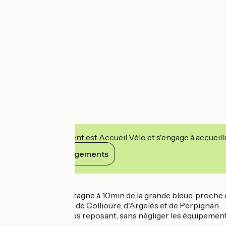
Cet établissement est Accueil Vélo et s'engage à accueilli
Voir ses engagements
Détails
Entre mer et montagne à 10min de la grande bleue, proche de
l'Espagne, proche de Collioure, d'Argelès et de Perpignan.
Un lieu de vacances reposant, sans négliger les équipements p
Location de vélos...