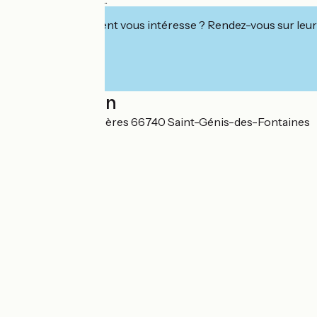
Cet établissement vous intéresse ? Rendez-vous sur leur 
Localisation
82 avenue des Albères 66740 Saint-Génis-des-Fontaines