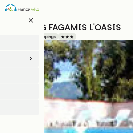
Aller
au
contenu
close
principal
CAMPING FAGAMIS L'OASIS
Accueil Vélo
Campings