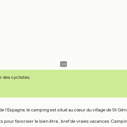
1
/
3
r des cyclistes.
 l’Espagne, le camping est situé au cœur du village de St Géni
our favoriser le bien être... bref de vraies vacances. Camping 