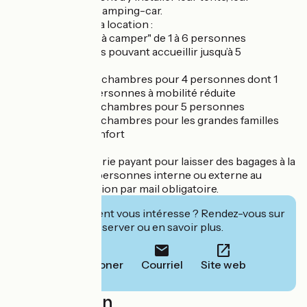
caravane ou leur camping-car.
Sont proposés à la location :
- 5 tentes "prêtes à camper" de 1 à 6 personnes
- 3 bungalow toilés pouvant accueillir jusqu’à 5
personnes
- 8 mobil-home 2 chambres pour 4 personnes dont 1
adapté pour les personnes à mobilité réduite
- 2 mobil-home 2 chambres pour 5 personnes
- 2 mobil-home 3 chambres pour les grandes familles
- 2 lodges tout confort
Service de bagagerie payant pour laisser des bagages à la
journée pour les personnes interne ou externe au
camping, réservation par mail obligatoire.
Cet établissement vous intéresse ? Rendez-vous sur
leur site pour réserver ou en savoir plus.
Téléphoner
Courriel
Site web
Localisation