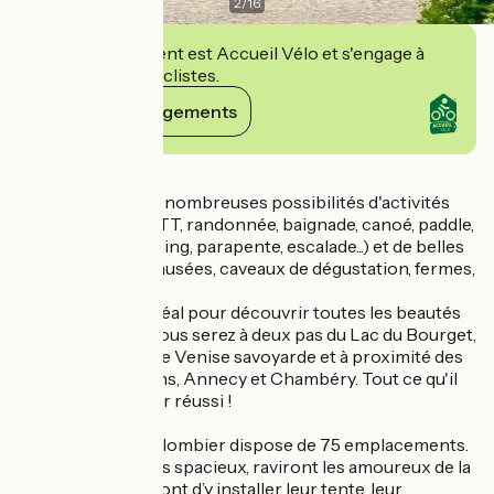
2
/
16
Cet établissement est Accueil Vélo et s'engage à
accueillir des cyclistes.
Voir ses engagements
Détails
La région offre de nombreuses possibilités d'activités
sportives (vélo, VTT, randonnée, baignade, canoé, paddle,
via ferrata, canyoning, parapente, escalade...) et de belles
idées de visites (musées, caveaux de dégustation, fermes,
cascades...).
Point de départ idéal pour découvrir toutes les beautés
de notre région, vous serez à deux pas du Lac du Bourget,
de Chanaz la petite Venise savoyarde et à proximité des
villes d'Aix les Bains, Annecy et Chambéry. Tout ce qu'il
faut pour un séjour réussi !
Le camping Le Colombier dispose de 75 emplacements.
Les emplacements spacieux, raviront les amoureux de la
nature qui choisiront d’y installer leur tente, leur