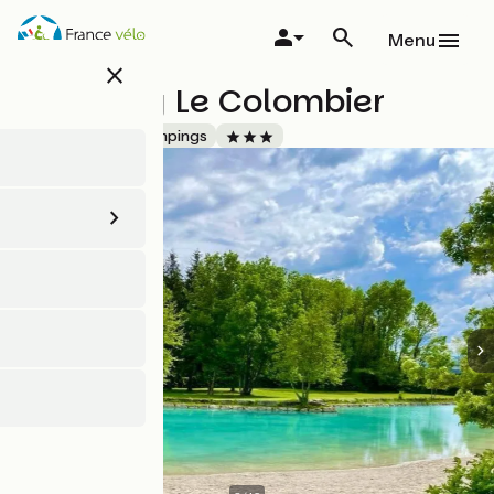
Aller
au
Menu
contenu
close
principal
Camping Le Colombier
Accueil Vélo
Campings