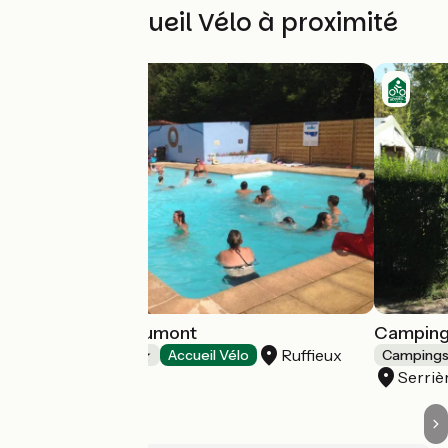
Autres Accueil Vélo à proximité
Camping de Saumont
Camping 
Ruffieux
Campings
Accueil Vélo
Camping
Serri