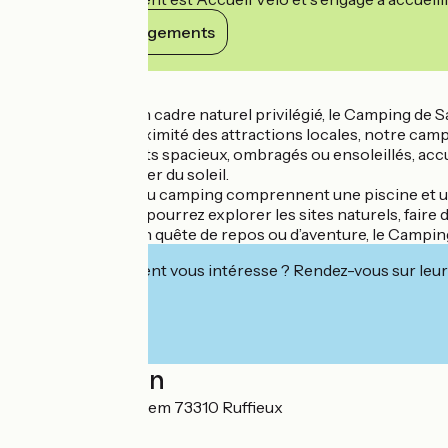
Voir ses engagements
Détails
Situé au cœur d’un cadre naturel privilégié, le Camping de S
tranquillité et proximité des attractions locales, notre c
Nos emplacements spacieux, ombragés ou ensoleillés, accue
privée pour profiter du soleil.
Les installations du camping comprennent une piscine et un
À proximité, vous pourrez explorer les sites naturels, faire 
Que vous soyez en quête de repos ou d’aventure, le Camping 
Cet établissement vous intéresse ? Rendez-vous sur leur 
Localisation
364 rue de Jérusalem 73310 Ruffieux