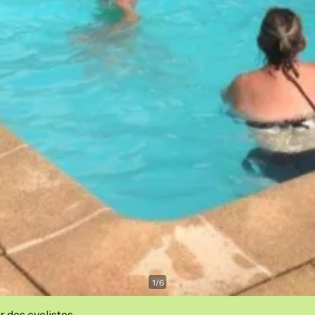
1
/
6
r des cyclistes.