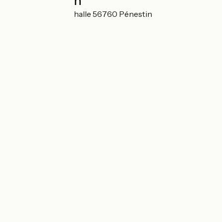
Localisation
336 route de Lanchalle 56760 Pénestin