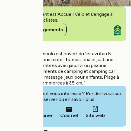
2
/
2
Cet établissement est Accueil Vélo et s'engage à
accueillir des cyclistes.
Voir ses engagements
Détails
Le Camping de Loscolo est ouvert du 1er avril au 6
novembre. Locations mobil-homes, chalet, cabane
robinson 1 à 3 chambres avec jacuzzi ou piscine
privative, emplacements de camping et camping car
spacieux. Table de massage, jeux pour enfants. Plage à
200m. Bourg et commerces à 3,5 km. "
Cet établissement vous intéresse ? Rendez-vous sur
leur site pour réserver ou en savoir plus.
Téléphoner
Courriel
Site web