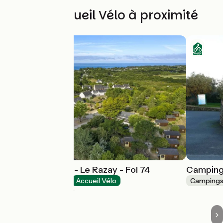
Autres Accueil Vélo à proximité
Fermé en 2026 - Le Razay - Fol 74
Camping
Campings
Accueil Vélo
Camping
Piriac-sur-Mer