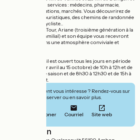
Ambon avec leurs services : médecins, pharmacie,
restaurants, animations, marchés. Vous découvrirez de
nombreux sites touristiques, des chemins de randonnée
pour piétons ou cycliste…
Au Camping de la Tour, Ariane (troisième génération à la
tête du camping familial) et son équipe vous recevront
avec le sourire dans une atmosphère conviviale et
détendue.
Le bureau d'accueil est ouvert tous les jours en période
d'ouverture (du 1er avril au 15 octobre) de 10h à 12h et de
16h à 18h en basse saison et de 8h30 à 12h30 et de 15h à
19h en juillet / août.
Cet établissement vous intéresse ? Rendez-vous sur
leur site pour réserver ou en savoir plus.
Téléphoner
Courriel
Site web
Localisation