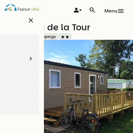
Aller
au
Menu
contenu
close
principal
Camping de la Tour
Accueil Vélo
Campings