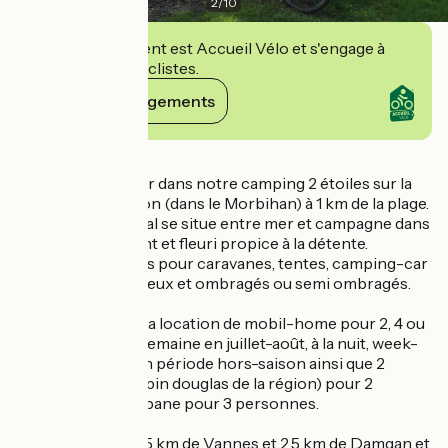
2
/
10
Cet établissement est Accueil Vélo et s'engage à
accueillir des cyclistes.
Voir ses engagements
Détails
Venez prendre l'air dans notre camping 2 étoiles sur la
commune d'Ambon (dans le Morbihan) à 1 km de la plage.
Ce camping familial se situe entre mer et campagne dans
un cadre verdoyant et fleuri propice à la détente.
Les emplacements pour caravanes, tentes, camping-car
et vans sont spacieux et ombragés ou semi ombragés.
Nous proposons la location de mobil-home pour 2, 4 ou
6 personnes à la semaine en juillet-août, à la nuit, week-
end ou semaine en période hors-saison ainsi que 2
cabanes en bois (pin douglas de la région) pour 2
personnes et 1 cabane pour 3 personnes.
Nous sommes à 25 km de Vannes et 2,5 km de Damgan et