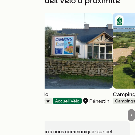
Autres Accueil Vélo à proximité
Camping Loscolo
Camping 
Pénestin
Campings
Accueil Vélo
Camping
Une information à nous communiquer sur cet